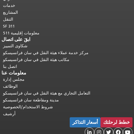
أعلى المحتوى الرئيسي
.
خدمات
المشاريع
التنقل
SF 311
معلومات إقليمية 511
ابقَ على اتصال
شكاوى التمييز
مركز خدمة عملاء هيئة النقل في سان فرانسيسكو
مكاتب هيئة النقل في سان فرانسيسكو
اتصل بنا
معلومات عنا
مجلس إدارة
الوظائف
التعامل التجاري مع هيئة النقل في سان فرانسيسكو
مدينة ومقاطعة سان فرانسيسكو
شروط الاستخدام/الخصوصية
أرشيف
خطط لرحلتك
أسعار التذاكر




