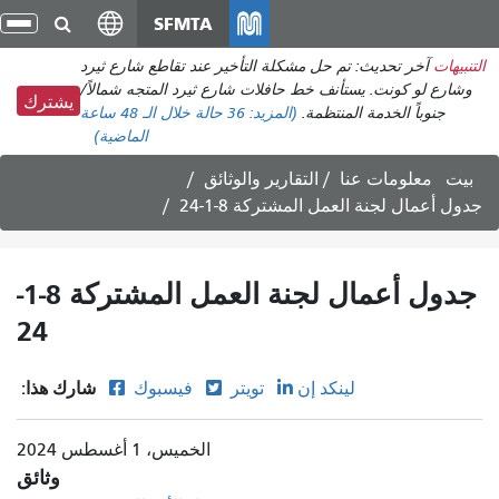
انتقل
SFMTA
تبد
إلى
الت
التنبيهات
آخر تحديث: تم حل مشكلة التأخير عند تقاطع شارع ثيرد
المحتوى
وشارع لو كونت. يستأنف خط حافلات شارع ثيرد المتجه شمالاً/
الرئيسي
يشترك
جنوباً الخدمة المنتظمة.
(المزيد:
36 حالة
خلال الـ 48 ساعة
الماضية)
بيت
معلومات عنا
التقارير والوثائق
جدول أعمال لجنة العمل المشتركة 8-1-24
جدول أعمال لجنة العمل المشتركة 8-1-
24
شارك هذا:
لينكد إن
تويتر
فيسبوك
الخميس، 1 أغسطس 2024
وثائق