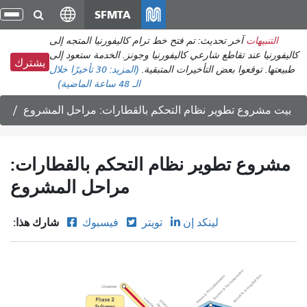
انتقل
SFMTA
تبد
إلى
الت
التنبيهات
آخر تحديث: تم فتح خط ترام كاليفورنيا المتجه إلى
المحتوى
كاليفورنيا عند تقاطع شارعي كاليفورنيا وجونز. الخدمة ستعود إلى
الرئيسي
يشترك
طبيعتها. توقعوا بعض التأخيرات المتبقية.
(المزيد:
30 تأخيرًا
خلال
الـ 48 ساعة الماضية)
بيت
مشروع تطوير نظام التحكم بالقطارات: مراحل المشروع
مشروع تطوير نظام التحكم بالقطارات:
مراحل المشروع
شارك هذا:
لينكد إن
تويتر
فيسبوك