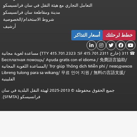
التعامل التجاري مع هيئة النقل في سان فرانسيسكو
مدينة ومقاطعة سان فرانسيسكو
شروط الاستخدام/الخصوصية
أرشيف
خطط لرحلتك
أسعار التذاكر





☎
311 (خارج SF 415.701.2311؛ TTY 415.701.2323) مساعدة لغوية مجانية
Бесплатная помощь
/
Ayuda gratis con el idioma
/
免費語言協助
/
певодчиков
/
Trợ giúp Thông dịch Miễn phí
/
المساعدة اللغوية المجانية
Libreng tulong para sa wikang
/
무료 언어 지원
/
無料の言語支援
/
الفلبينية
جميع الحقوق محفوظة © 2013-2025 لهيئة النقل البلدية في سان
فرانسيسكو (SFMTA).