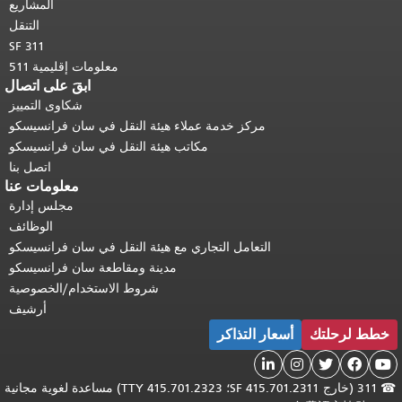
المشاريع
التنقل
SF 311
معلومات إقليمية 511
ابقَ على اتصال
شكاوى التمييز
مركز خدمة عملاء هيئة النقل في سان فرانسيسكو
مكاتب هيئة النقل في سان فرانسيسكو
اتصل بنا
معلومات عنا
مجلس إدارة
الوظائف
التعامل التجاري مع هيئة النقل في سان فرانسيسكو
مدينة ومقاطعة سان فرانسيسكو
شروط الاستخدام/الخصوصية
أرشيف
خطط لرحلتك
أسعار التذاكر





☎
311 (خارج SF 415.701.2311؛ TTY 415.701.2323) مساعدة لغوية مجانية