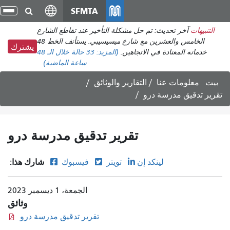
انتقل
SFMTA
تبد
إلى
الت
التنبيهات
آخر تحديث: تم حل مشكلة التأخير عند تقاطع الشارع
المحتوى
الخامس والعشرين مع شارع ميسيسيبي. يستأنف الخط 48
الرئيسي
يشترك
خدماته المعتادة في الاتجاهين.
(المزيد:
33 حالة
خلال الـ 48
ساعة الماضية)
بيت
معلومات عنا
التقارير والوثائق
تقرير تدقيق مدرسة درو
تقرير تدقيق مدرسة درو
شارك هذا:
لينكد إن
تويتر
فيسبوك
الجمعة، 1 ديسمبر 2023
وثائق
تقرير تدقيق مدرسة درو