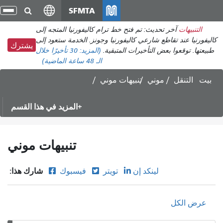
انتقل
SFMTA
تبد
إلى
الت
التنبيهات
آخر تحديث: تم فتح خط ترام كاليفورنيا المتجه إلى
المحتوى
كاليفورنيا عند تقاطع شارعي كاليفورنيا وجونز. الخدمة ستعود إلى
الرئيسي
يشترك
طبيعتها. توقعوا بعض التأخيرات المتبقية.
(المزيد:
30 تأخيرًا
خلال
الـ 48 ساعة الماضية)
بيت
التنقل
موني
تنبيهات موني
المزيد في هذا القسم
تنبيهات موني
شارك هذا:
لينكد إن
تويتر
فيسبوك
عرض الكل