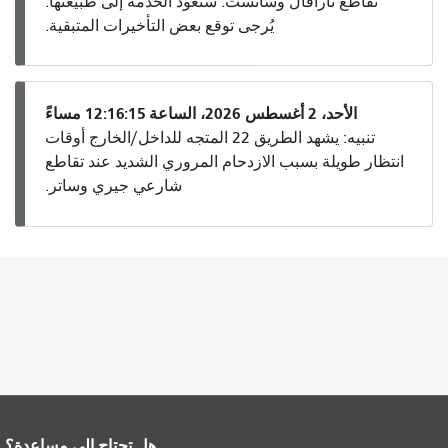
تقاطع تارافال وسانست. ستعود الخدمة إلى طبيعتها.
يُرجى توقع بعض التأخيرات المتبقية.
الأحد، 2 أغسطس 2026، الساعة 12:16:15 مساءً
تنبيه: يشهد الطريق 22 المتجه للداخل/الخارج أوقات
انتظار طويلة بسبب الازدحام المروري الشديد عند تقاطع
شارعي جيري وساتر.
هل تحتاج إلى مساعدة؟
نهاية محتوى الصفحة.
يتكرر باقي محتوى