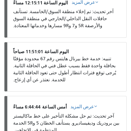
عرض المزيد
اليوم الساعة 12:15:11 مساءً
آخر تحديث: تم إخلاء منطقة السوق/الخامسة. تستأنف
حافلات النقل الداخلي/الخارجي في منطقة السوق
والأرصفة 5R و7 و9R مسارها وخدماتها المعتادة.
اليوم الساعة 11:51:01 صباحاً
تنبيه: خدمة خط بيرنال هايتس رقم 67 محدودة مؤقتًا
بحافلة واحدة فقط بسبب عطل فني في الحافلة الثانية.
يُرجى توقع فترات انتظار أطول حتى تعود الحافلة الثانية
للخدمة. نعتذر عن أي إزعاج.
عرض المزيد
أمس الساعة 6:44:44 مساءً
آخر تحديث: تم حل مشكلة التأخير على خط ماكاليستر
بين برودريك وديفيساديرو. يستأنف الخطان 5 و5R الخدمة
المنتظمة في الاتجاهين.