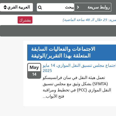
روابط سريعة
العربية الفري
مزيد:
25
خلال الـ 48 ساعة الماضية)
يشترك
الاجتماعات والفعاليات السابقة
المتعلقة بهذا التقرير/الوثيقة
اجتماع مجلس تنسيق النقل الموازي، 14 مايو
May
2025
14
تعمل هيئة النقل في سان فرانسيسكو
(SFMTA) بشكل وثيق مع مجلس تنسيق
النقل الموازي (PCC) في تخطيط ومراقبة
فتح الأبواب...