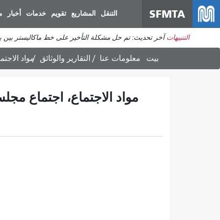
SFMTA
التنقل
المشاريع
تقويم
خدمات
أخبار
م
التنبيهات
آخر تحديث: تم حل مشكلة التأخير على خط ماكاليستر بين برودريك وديفيساديرو. ي
بيت
معلومات عنا
التقارير والوثائق
مواد الاجتماع
مواد الاجتماع، اجتماع مجلس تنسيق