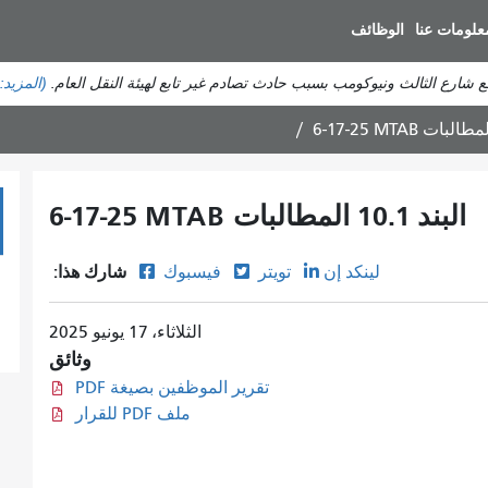
انتقل
علومات عنا
الوظائف
إلى
المحتوى
طع شارع الثالث ونيوكومب بسبب حادث تصادم غير تابع لهيئة النقل العام.
(المزيد:
الرئيسي
6-17-25 MTAB البند 10.1 المطالبات
شارك هذا:
لينكد إن
تويتر
فيسبوك
الثلاثاء، 17 يونيو 2025
وثائق
تقرير الموظفين بصيغة PDF
ملف PDF للقرار