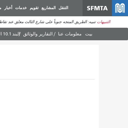
SFMTA
التنقل
المشاريع
تقويم
خدمات
أخبار
م
التنبيهات
تنبيه: الطريق المتجه جنوباً على شارع الثالث مغلق عند تقا
بيت
معلومات عنا
التقارير والوثائق
6-17-25 MTAB البند 10.1 المطالبات