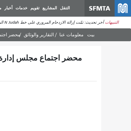
SFMTA
التنقل
المشاريع
تقويم
خدمات
أخبار
م
التنبيهات
آخر تحديث: تمّت إزالة الازدحام المروري على خط N Judah المتجه إلى هيلواي. ستعود الخدمة إلى طبيعتها. يُرجى توقع بعض التأخيرات المتبقية.
بيت
معلومات عنا
التقارير والوثائق
محضر اجتماع مجل
محضر اجتماع مجلس إدارة النقل البحري 