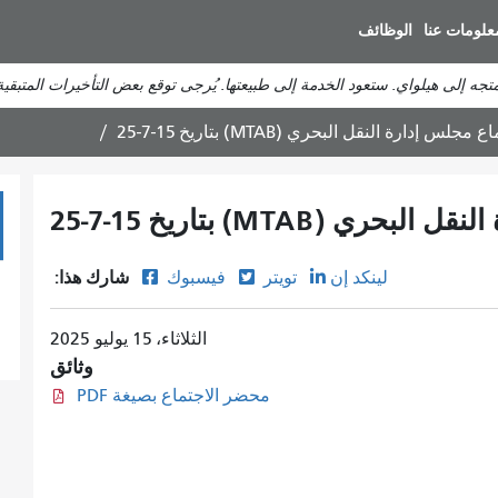
انتقل
علومات عنا
الوظائف
إلى
المحتوى
الرئيسي
س إدارة النقل البحري (MTAB) بتاريخ 15-7-25
(MTAB) بتاريخ 15-7-25
شارك هذا:
لينكد إن
تويتر
فيسبوك
الثلاثاء، 15 يوليو 2025
وثائق
محضر الاجتماع بصيغة PDF