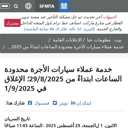
انتقل
SFMTA
تبد
إلى
الت
التنبيهات
آخر تحديث: تم حل مشكلة التأخير عند منصة تدوير
المحتوى
القطار في شارع ماركت. استأنف خط ترام باول المتجه للداخل
يشترك
الرئيسي
والخارج الخدمة.
(المزيد:
32 حالة
خلال الـ 48 ساعة الماضية)
بيت
معلومات عنا
الإعلانات العامة
خدمة عملاء سيارات الأجرة محدودة الساعات ابتداءً من 29/8/2025؛ الإغلاق في 1/9/2025
خدمة عملاء سيارات الأجرة محدودة
الساعات ابتداءً من 29/8/2025؛ الإغلاق
في 1/9/2025
شارك هذا:
لينكد إن
تويتر
فيسبوك
تاريخ السريان
الاثنين، 1
ل
الجمعة، 29 أغسطس 2025 - الساعة 11:45 صباحًا