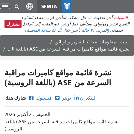
انتقل
SFMTA
تبد
إلى
الت
التنبيهات
آخر تحديث: تم حل مشكلة التأخير قرب تقاطع الشارع
المحتوى
التاسع عشر وهولواي. يستأنف خط أوشن فيو المتجه إلى الداخل
يشترك
الرئيسي
خدماته.
(المزيد:
٢٢ حالة تأخير
خلال الـ ٤٨ ساعة الماضية)
بيت
معلومات عنا
التقارير والوثائق
نشرة قائمة مواقع كاميرات مراقبة السرعة من ASE (باللغة الروسية)
نشرة قائمة مواقع كاميرات مراقبة
السرعة من ASE (باللغة الروسية)
شارك هذا:
لينكد إن
تويتر
فيسبوك
الخميس، 2 أكتوبر 2025
نشرة قائمة مواقع كاميرات مراقبة السرعة من ASE (باللغة
الروسية)