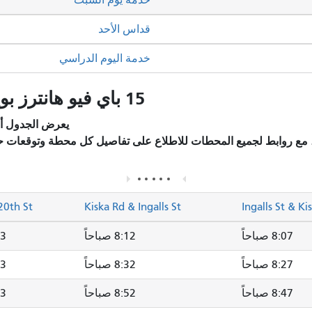
قداس الأحد
خدمة اليوم الدراسي
15 باي فيو هانترز بوينت إكسبريس: الجداول الزمنية
يعرض الجدول أد
، مع روابط لجميع المحطات للاطلاع على تفاصيل كل محطة وتوقعات ح
20th St
Kiska Rd & Ingalls St
Ingalls St & Ki
8:07 صباحاً
8:12 صباحاً
8:23
8:27 صباحاً
8:32 صباحاً
8:43
8:47 صباحاً
8:52 صباحاً
9:03