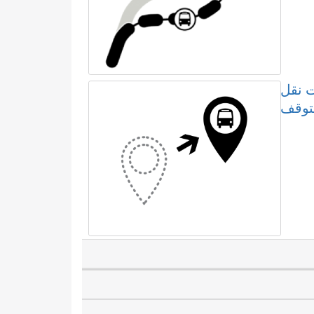
 نقل
لتوقف