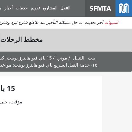
SFMTA
التنقل
المشاريع
تقويم
خدمات
أخبار
م
التنبيهات
آخر تحديث: تم حل مشكلة التأخير عند تقاطع شارع ثيرد وشارع 
مخطط الرحلات
بيت
التنقل
موني
15 باي فيو هانترز بوينت إكسبريس
١٥- خدمة النقل السريع باي فيو هانترز بوينت: مواعيد الرحلات المتجهة إلى باي فيو وهانترز بوينت - ٤ أغسطس ٢٠٢٦
15 باي فيو هانترز بوينت إكسبريس: مواعيد الرحلات المتجهة إلى وسط المدينة -
مؤقت، حتى يتم 