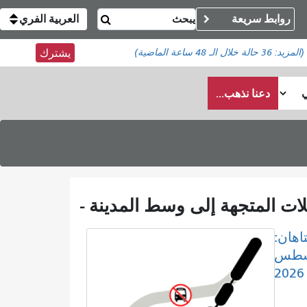
روابط سريعة
العربية الفري
(المزيد:
36 حالة
خلال الـ 48 ساعة الماضية)
يشترك
دعنا نذهب...
اهان:
8 أغسطس
2026