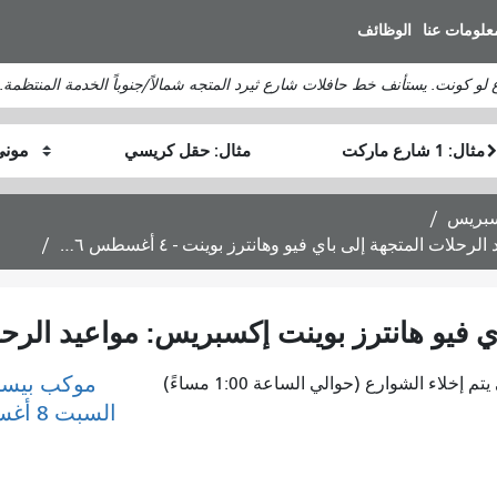
انتقل
علومات عنا
الوظائف
إلى
المحتوى
لو كونت. يستأنف خط حافلات شارع ثيرد المتجه شمالاً/جنوباً الخدمة المنتظمة.
الرئيسي
موقع
موقع
كيف
البداية
النهاية
أرغب
في
السفر
موكب بيست
إخلاء الشوارع (حوالي الساعة 1:00 مساءً)
السبت 