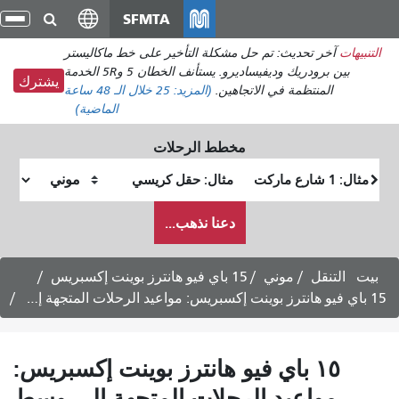
انتقل
SFMTA
تبديل
إلى
التنقل
 حل مشكلة التأخير على خط ماكاليستر
المحتوى
بين برودريك وديفيساديرو. يستأنف الخطان 5 و5R الخدمة
الرئيسي
يشترك
لاتجاهين.
(المزيد:
25
خلال الـ 48 ساعة
الماضية)
مخطط الرحلات
موقع
موقع
البداية
النهاية
كيف
دعنا نذهب...
أرغب
في
السفر
15 باي فيو هانترز بوينت إكسبريس
 فيو هانترز بوينت إكسبريس:
الرحلات المتجهة إلى وسط