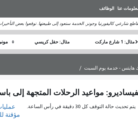
انتقل
علومات عنا
الوظائف
إلى
المحتوى
تقاطع شارعي كاليفورنيا وجونز. الخدمة ستعود إلى طبيعتها. توقعوا بعض التأخيرات
الرئيسي
موقع
موقع
كيف
البداية
النهاية
أرغب
في
السفر
عمليات
يتم تحديث حالة التوقف كل 30 دقيقة في رأس الساعة.
مؤقتة ل