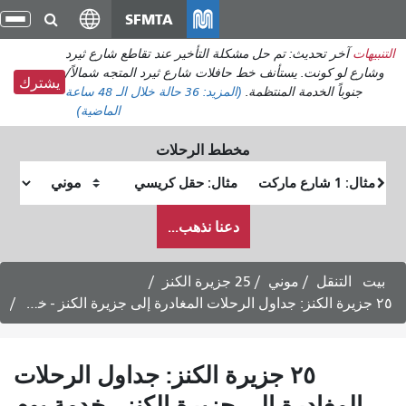
انتقل
SFMTA
تبد
إلى
الت
التنبيهات
آخر تحديث: تم حل مشكلة التأخير عند تقاطع شارع ثيرد
المحتوى
وشارع لو كونت. يستأنف خط حافلات شارع ثيرد المتجه شمالاً/
الرئيسي
يشترك
جنوباً الخدمة المنتظمة.
(المزيد:
36 حالة
خلال الـ 48 ساعة
الماضية)
مخطط الرحلات
موقع
موقع
البداية
النهاية
كيف
دعنا نذهب...
أرغب
في
السفر
بيت
التنقل
موني
25 جزيرة الكنز
٢٥ جزيرة الكنز: جداول الرحلات المغادرة إلى جزيرة الكنز - خدمة يوم السبت
٢٥ جزيرة الكنز: جداول الرحلات
المغادرة إلى جزيرة الكنز - خدمة يوم