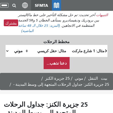
انتقل
SFMTA
تبديل
إلى
التنقل
تم حل مشكلة التأخير على خط ماكاليستر
المحتوى
بين برودريك وديفيساديرو. يستأنف الخطان 5 و5R الخدمة
الرئيسي
يشترك
 الاتجاهين.
(المزيد:
25
خلال الـ 48 ساعة
الماضية)
مخطط الرحلات
موقع
موقع
البداية
النهاية
كيف
دعنا نذهب...
أرغب
في
السفر
ي
25 جزيرة الكنز
2 جزيرة الكنز: جداول الرحلات
المتجهة إلى وسط المدينة -