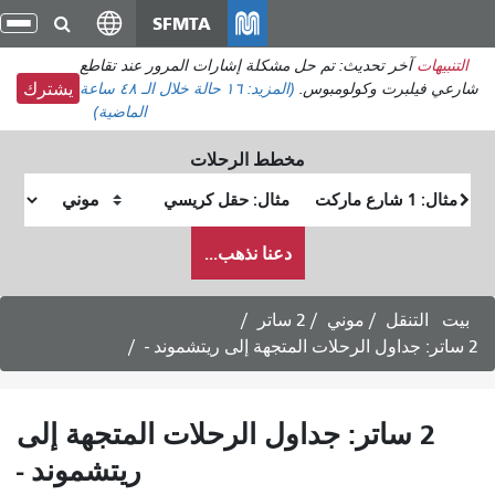
انتقل
SFMTA
تبديل
إلى
التنقل
 تم حل مشكلة إشارات المرور عند تقاطع
المحتوى
ومبوس.
(المزيد:
١٦ حالة
خلال الـ ٤٨ ساعة
يشترك
الرئيسي
الماضية)
مخطط الرحلات
موقع
موقع
البداية
النهاية
كيف
دعنا نذهب...
أرغب
في
السفر
ي
2 ساتر
 جداول الرحلات المتجهة إلى
ريتشموند -