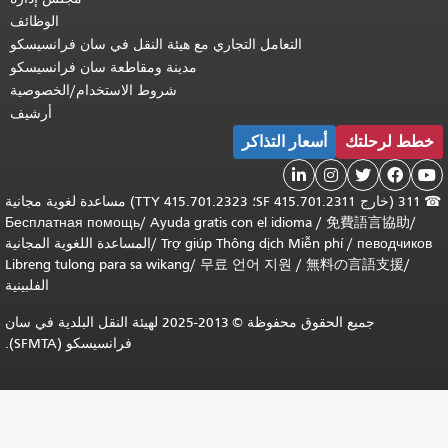
الوظائف
التعامل التجاري مع هيئة النقل في سان فرانسيسكو
مدينة ومقاطعة سان فرانسيسكو
شروط الاستخدام/الخصوصية
أرشيف
ار التذاكر

311 (خارج SF 415.701.2311؛ TTY 415.701.2323) مساعدة لغوية مجانية
Бесплатная помощь
/
Ayuda gratis con el idiom
Trợ giúp Thông dịch Mi
/
المساعدة اللغوية المجانية
Libreng tulong para sa wikang
/
무료 언어 지원
/
الفلبينية
جميع الحقوق محفوظة © 2013-2025 لهيئة النقل البلدية في سان
فرانسيسكو (SFMTA).