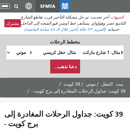
انتقل
SFMTA
تبد
إلى
الت
التنبيهات
آخر تحديث: تم حل مشكلة التأخير قرب تقاطع الشارع
المحتوى
التاسع عشر وهولواي. يستأنف خط أوشن فيو المتجه إلى الداخل
يشترك
الرئيسي
خدماته.
(المزيد:
٢٢ حالة تأخير
خلال الـ ٤٨ ساعة الماضية)
مخطط الرحلات
موقع
موقع
البداية
النهاية
كيف
دعنا نذهب...
أرغب
في
السفر
بيت
التنقل
موني
39 كويت
39 كويت: جداول الرحلات المغادرة إلى برج كويت -
39 كويت: جداول الرحلات المغادرة إلى
برج كويت -