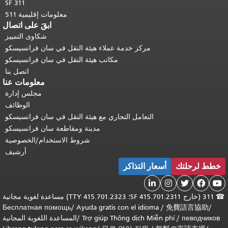
SF 311
معلومات إقليمية 511
ابقَ على اتصال
شكاوى التمييز
مركز خدمة عملاء هيئة النقل في سان فرانسيسكو
مكاتب هيئة النقل في سان فرانسيسكو
اتصل بنا
معلومات عنا
مجلس إدارة
الوظائف
التعامل التجاري مع هيئة النقل في سان فرانسيسكو
مدينة ومقاطعة سان فرانسيسكو
شروط الاستخدام/الخصوصية
أرشيف
خطط لرحلتك
أسعار التذاكر





☎
311 (خارج SF 415.701.2311؛ TTY 415.701.2323) مساعدة لغوية مجانية
Бесплатная помощь
/
Ayuda gratis con el idioma
/
免費語言協助
/
певодчиков
/
Trợ giúp Thông dịch Miễn phí
/
المساعدة اللغوية المجانية