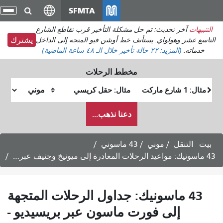
انتقل
SFMTA
تبديل
إلى
التنقل
حل مشكلة التأخير قرب تقاطع الشارع
المحتوى
أنف خط أوشن فيو المتجه إلى الداخل
يشترك
الرئيسي
خلال الـ ٤٨ ساعة الماضية)
مخطط الرحلات
موقع
موقع
البداية
النهاية
كيف
دعنا نذهب...
أرغب
في
السفر
43 ماسوني
ك: جداول الرحلات المتجهة
ت ماسون عبر بريسيديو -