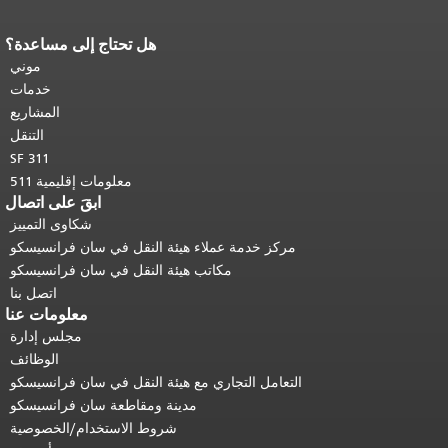
هل تحتاج إلى مساعدة؟
ر باقي محتوى
حة.
العودة إلى
موني
توى الرئيسي
.
خدمات
المشاريع
التنقل
SF 311
معلومات إقليمية 511
ابقَ على اتصال
شكاوى التمييز
كز خدمة عملاء هيئة النقل في سان فرانسيسكو
مكاتب هيئة النقل في سان فرانسيسكو
اتصل بنا
معلومات عنا
مجلس إدارة
الوظائف
عامل التجاري مع هيئة النقل في سان فرانسيسكو
مدينة ومقاطعة سان فرانسيسكو
شروط الاستخدام/الخصوصية