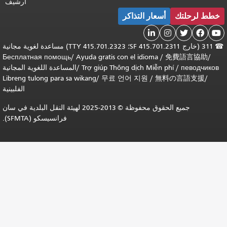
أرشيف
التذاكر
311 (خارج SF 415.701.2311؛ TTY 415.701.2323) مساعدة لغوية مجانية
Бесплатная помощь
/
Ayuda gratis con el i
Trợ giúp Thông dịch
/
المساعدة اللغوية المجانية
Libreng tulong para sa wikang
/
무료 언어 지
الفلبينية
جميع الحقوق محفوظة © 2013-2025 لهيئة النقل البلدية في سان
فرانسيسكو (SFMTA).