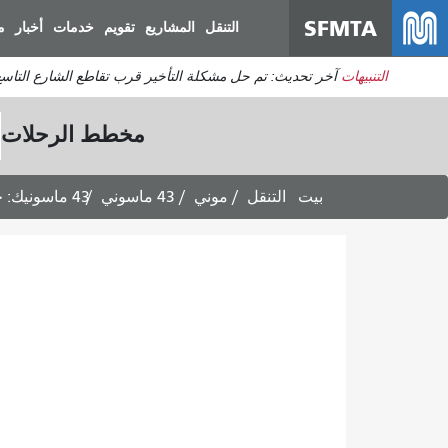
SFMTA
التنقل
المشاريع
تقويم
خدمات
أخبار
م
التنبيهات
آخر تحديث: تم حل مشكلة التأخير قرب تقاطع الشارع التاس
مخطط الرحلات
بيت
التنقل
موني
43 ماسوني
43 ماسونيك: جداول الرحلات المتجهة إلى فورت ماسون عبر بريسيديو -