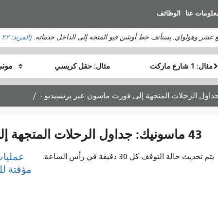
انتقل
علومات عنا
الوظائف
إلى
المحتوى
ع عشر وهولواي. يستأنف خط أوشن فيو المتجه إلى الداخل خدماته.
(المزيد:
٢٢ حالة تأخير
الرئيسي
موقع
موقع
كيف
البداية
النهاية
أرغب
في
السفر
43 ماسونيك: جداول الرحلات المتجهة إلى فورت ماسون عبر بريسيديو -
عمليات
يتم تحديث حالة التوقف كل 30 دقيقة في رأس الساعة.
مؤقتة ل