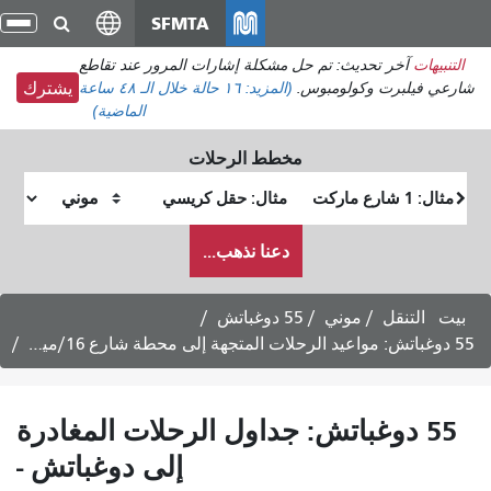
انتقل
SFMTA
تبديل
إلى
التنقل
يهات
آخر تحديث: تم حل مشكلة إشارات المرور عند تقاطع
المحتوى
 فيلبرت وكولومبوس.
(المزيد:
١٦ حالة
خلال الـ ٤٨ ساعة
يشترك
الرئيسي
الماضية)
مخطط الرحلات
موقع
موقع
البداية
النهاية
كيف
دعنا نذهب...
أرغب
في
السفر
التنقل
موني
55 دوغباتش
55 دوغباتش: جداول الرحلات المغادرة
إلى دوغباتش -