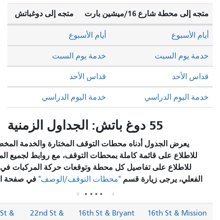
إلى محطة شارع 16/ميشين بارت
متجه إلى دوغباتش
 الأسبوع
أيام الأسبوع
ة يوم السبت
خدمة يوم السبت
س الأحد
قداس الأحد
 اليوم الدراسي
خدمة اليوم الدراسي
55 دوغ باتش: الجداول الزمنية
يعرض الجدول أدناه محطات التوقف المختارة والخدمة المخطط لها.
للاطلاع على قائمة كاملة بمحطات التوقف، مع روابط لجميع المحطات
للاطلاع على تفاصيل كل محطة وتوقعات حركة المركبات في الوقت
فعلي، يرجى زيارة قسم
في صفحة المسار.
"محطات التوقف/الوصف"
20th St &
22nd St &
16th St & Bryant
16th St & Miss