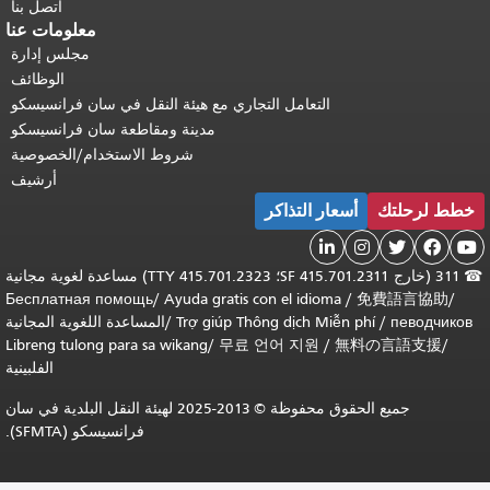
اتصل بنا
معلومات عنا
مجلس إدارة
الوظائف
التعامل التجاري مع هيئة النقل في سان فرانسيسكو
مدينة ومقاطعة سان فرانسيسكو
شروط الاستخدام/الخصوصية
أرشيف
لرحلتك
أسعار التذاكر




311 (خارج SF 415.701.2311؛ TTY 415.701.2323) مساعدة لغوية مجانية
Бесплатная помощь
/
Ayuda gratis con el idioma
/
免費語言協
певод
/
Trợ giúp Thông dịch Miễn phí
/
المساعدة اللغوية المجانية
Libreng tulong para sa wikang
/
무료 언어 지원
/
無料の言語支
الفلبينية
جميع الحقوق محفوظة © 2013-2025 لهيئة النقل البلدية في سان
فرانسيسكو (SFMTA).