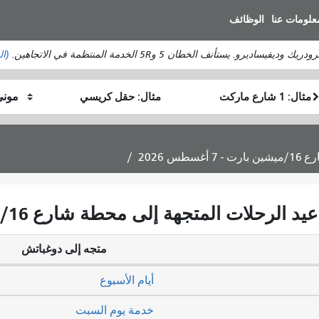
انتقل
علومات عنا
الوظائف
إلى
المحتوى
ستأنف الخطان 5 و5R الخدمة المنتظمة في الاتجاهين.
(ال
الرئيسي
موقع
موقع
كيف
البداية
النهاية
أرغب
في
السفر
متجه إلى دوغباتش
أيام الأسبوع
خدمة يوم السبت