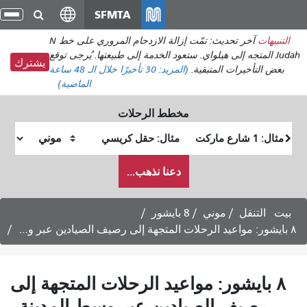
انتقل
SFMTA
تبد
إلى
الت
التنبيهات
آخر تحديث: تمّت إزالة الازدحام المروري على خط N
المحتوى
Judah المتجه إلى هيلواي. ستعود الخدمة إلى طبيعتها. يُرجى توقع
الرئيسي
يشترك
بعض التأخيرات المتبقية.
(المزيد:
30 تأخيرًا
خلال الـ 48 ساعة
الماضية)
مخطط الرحلات
موقع
موقع
البداية
النهاية
كيف
دعنا نذهب...
أرغب
في
السفر
بيت
التنقل
موني
8 بايشور
٨ بايشور: مواعيد الرحلات المتجهة إلى رصيف الصيادين عبر وسط المدينة - خدمة أيام الأسبوع
٨ بايشور: مواعيد الرحلات المتجهة إلى
رصيف الصيادين عبر وسط المدينة -