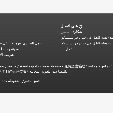
ابقَ على اتصال
شكاوى التمييز
اء هيئة النقل في سان فرانسيسكو
تب هيئة النقل في سان فرانسيسكو
التعامل التجاري مع هيئة النقل
اتصل بنا
مدينة ومقاط
شروط الا
еводчиков
/
Ayuda gratis con el idioma
/
免費語言協助
/
المساعدة اللغوية المجانية
/
無料の言語支援
/
جميع الحقوق محفوظة © 2013-2025 لهيئة النقل البلدية في سان فرانسيسكو (SFMTA).