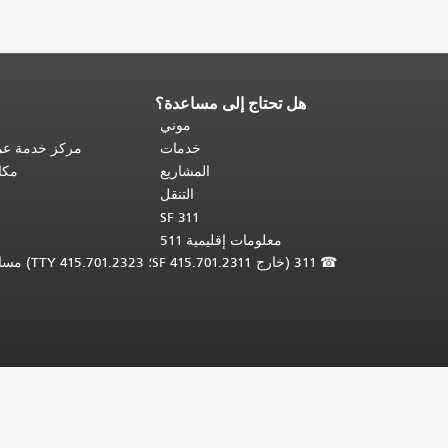
هل تحتاج إلى مساعدة؟
نهاية
محتوى
موني
الصفحة.
يتكرر
خدمات
مركز خدمة عمل
باقي
المشاريع
مكا
محتوى
التنقل
هذه
SF 311
الصفحة
معلومات إقليمية 511
في
☎
311 (خارج SF 415.701.2311؛ TTY 415.701.2323) مساعدة لغوية مجانية /
كل
صفحة.
العودة
إلى
أعلى
المحتوى
الرئيسي
.