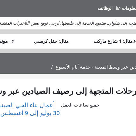
انتقل
علومات عنا
الوظائف
إلى
المحتوى
الرئيسي
موقع
موقع
كيف
البداية
النهاية
أرغب
في
السفر
أعمال بناء الحي الصين
جميع ساعات العمل
30 يوليو إلى 9 أغسطس 2026