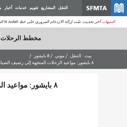
SFMTA
التنقل
المشاريع
تقويم
خدمات
أخبار
م
التنبيهات
آخر تحديث: تمّت إزالة الازدحام المروري على خط N Judah المتجه إلى هيلواي. ستعود الخدمة إلى طبيعتها. يُرجى توقع بعض التأخيرات المتبقية.
مخطط الرحلات
بيت
التنقل
موني
8 بايشور
٨ بايشور: مواعيد الرحلات المتجهة إلى رصيف الصيادين عبر وسط المدينة - خدمة أيام الأسبوع
٨ بايشور: مواعيد الرحلات المتجهة إلى رصيف الصيادين عبر وسط المدينة - خدمة أيام الأسبوع