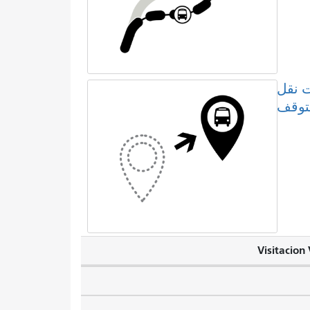
 نقل
لتوقف