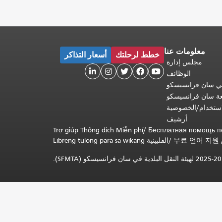
معلومات عنا
خطط لرحلتك
أسعار التذاكر
مجلس إدارة





الوظائف
 في سان فرانسيسكو
عة سان فرانسيسكو
ستخدام/الخصوصية
أرشيف
Trợ giúp Thông dịch Miễn phí
/
Бесплатная помощь п
무료 언어 지원
/
Libreng tulong para sa wikang الفلبينية