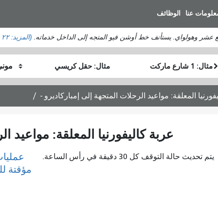
انتقل
علومات عنا
الوظائف
إلى
المحتوى
ع عشر وهولواي. يستأنف خط أوشن فيو المتجه إلى الداخل خدماته.
(المزيد:
٢٢ حالة تأخير
الرئيسي
موقع
موقع
كيف
البداية
النهاية
أرغب
في
فورنيا المعلقة: مواعيد الرحلات المتجهة إلى إمباركاديرو -
السفر
عربة كاليفورنيا المعلقة: مواعيد ال
عمليات
يتم تحديث حالة التوقف كل 30 دقيقة في رأس الساعة.
مؤقتة ل