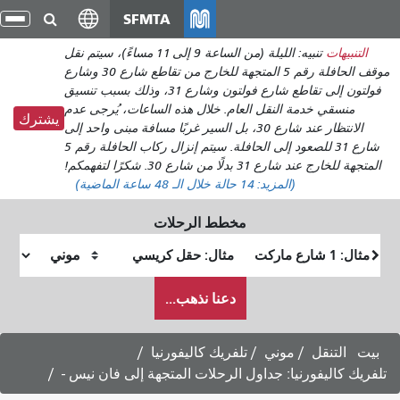
انتقل
SFMTA
تبدي
إلى
التن
التنبيهات
تنبيه: الليلة (من الساعة 9 إلى 11 مساءً)، سيتم نقل
المحتوى
موقف الحافلة رقم 5 المتجهة للخارج من تقاطع شارع 30 وشارع
الرئيسي
فولتون إلى تقاطع شارع فولتون وشارع 31، وذلك بسبب تنسيق
منسقي خدمة النقل العام. خلال هذه الساعات، يُرجى عدم
يشترك
الانتظار عند شارع 30، بل السير غربًا مسافة مبنى واحد إلى
شارع 31 للصعود إلى الحافلة. سيتم إنزال ركاب الحافلة رقم 5
المتجهة للخارج عند شارع 31 بدلًا من شارع 30. شكرًا لتفهمكم!
(المزيد:
14 حالة
خلال الـ 48 ساعة الماضية)
مخطط الرحلات
موقع
موقع
البداية
النهاية
كيف
دعنا نذهب...
أرغب
في
السفر
بيت
التنقل
موني
تلفريك كاليفورنيا
تلفريك كاليفورنيا: جداول الرحلات المتجهة إلى فان نيس -