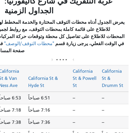
عربة التلفريك في شارع كاليفورنيا:
الجداول الزمنية
يعرض الجدول أدناه محطات التوقف المختارة والخدمة المخطط لها.
للاطلاع على قائمة كاملة بمحطات التوقف، مع روابط لجميع
المحطات للاطلاع على تفاصيل كل محطة وتوقعات حركة المركبات
في الوقت الفعلي، يرجى زيارة قسم
في
"محطات التوقف/الوصف"
صفحة المسار.
California
California
California
St & Van
California St &
St & Powell
St &
Ness Ave
Hyde St
St
Drumm St
--
--
6:51 صباحاً
6:53 صباحاً
--
--
7:16 صباحاً
7:18 صباحاً
--
--
7:36 صباحاً
7:38 صباحاً