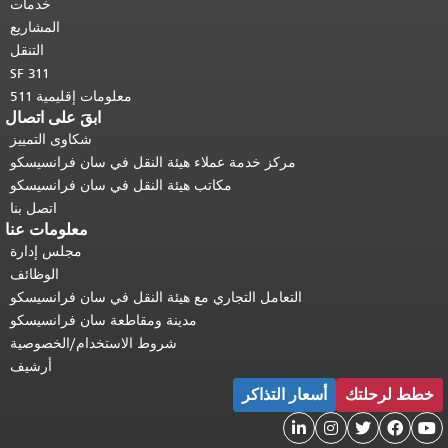
أعلى المحتوى الرئيسي
.
خدمات
المشاريع
التنقل
SF 311
معلومات إقليمية 511
ابقَ على اتصال
شكاوى التمييز
مركز خدمة عملاء هيئة النقل في سان فرانسيسكو
مكاتب هيئة النقل في سان فرانسيسكو
اتصل بنا
معلومات عنا
مجلس إدارة
الوظائف
التعامل التجاري مع هيئة النقل في سان فرانسيسكو
مدينة ومقاطعة سان فرانسيسكو
شروط الاستخدام/الخصوصية
أرشيف
خطط لرحلتك
أسعار التذاكر




