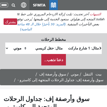
انتقل
SFMTA
تبديل
إلى
التنقل
آخر تحديث: تمّت إزالة الازدحام المروري على خط N
المحتوى
واي. ستعود الخدمة إلى طبيعتها. يُرجى توقع
الرئيسي
يشترك
ية.
(المزيد:
30 تأخيرًا
خلال الـ 48 ساعة
الماضية)
مخطط الرحلات
موقع
موقع
البداية
النهاية
كيف
دعنا نذهب...
أرغب
في
السفر
سوق وأرصفة إف
ل الرحلات المتجهة إلى كاسترو -
رصفة إف: جداول الرحلات
المتجهة إلى كاسترو -