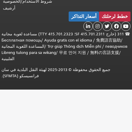
شروط الاستخدام/الخصوصية
أرشيف
 التذاكر
311 (خارج SF 415.701.2311؛ TTY 415.701.2323) مساعدة لغوية مجانية
Бесплатная помощь
/
Ayuda gratis con el idi
Trợ giúp Thông dịch 
/
المساعدة اللغوية المجانية
Libreng tulong para sa wikang
/
무료 언어 지원
الفلبينية
جميع الحقوق محفوظة © 2013-2025 لهيئة النقل البلدية في سان
فرانسيسكو (SFMTA).