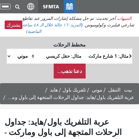
انتقل
SFMTA
تبدي
إلى
التن
التنبيهات
آخر تحديث: تم حل مشكلة إشارات المرور عند تقاطع
المحتوى
شارعي فيلبرت وكولومبوس.
(المزيد:
١٦ حالة
خلال الـ ٤٨ ساعة
يشترك
الرئيسي
الماضية)
مخطط الرحلات
موقع
موقع
البداية
النهاية
كيف
دعنا نذهب...
أرغب
في
السفر
بيت
التنقل
موني
تلفريك باول / هايد
عربة التلفريك باول/هايد: جداول الرحلات المتجهة إلى باول وماركت -
عربة التلفريك باول/هايد: جداول
الرحلات المتجهة إلى باول وماركت -