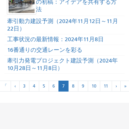
の初稿：アイデアを共有する方
法
牽引動力建設予測（2024年11月12日～11月
22日）
工事状況の最新情報：2024年11月8日
16番通りの交通レーンを彩る
牽引力発電プロジェクト建設予測（2024年
10月28日～11月8日）
ペ
«
«
次
「
‹
3
4
5
6
7
8
9
10
11
›
»
ー
最
前
›
ジ
初
に
»
ネ
ー
シ
ョ