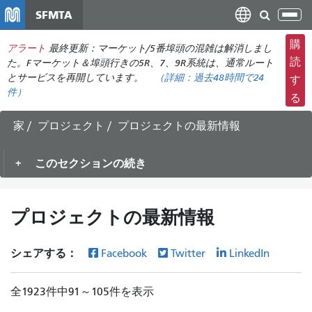
メ
SFMTA
ナ
イ
ビ
ン
購
アラート
最終更新：マーケット/5番埠頭の混雑は解消しまし
ゲ
コ
読
た。Fマーケット＆埠頭行きの5R、7、9R系統は、通常ルート
ー
ン
とサービスを再開しています。
（詳細：
過去48時間で
24
す
シ
件）
テ
る
ョ
ン
ン
ツ
家
プロジェクト
プロジェクトの最新情報
の
に
切
移
このセクションの続き
り
動
替
え
プロジェクトの最新情報
シェアする：
Facebook
Twitter
LinkedIn
全1923件中91～105件を表示