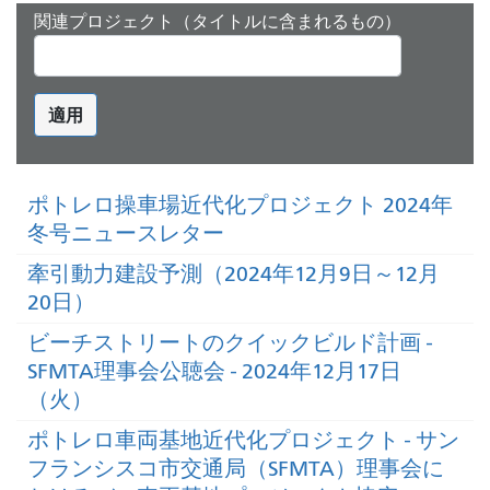
関連プロジェクト（タイトルに含まれるもの）
適用
ポトレロ操車場近代化プロジェクト 2024年
冬号ニュースレター
牽引動力建設予測（2024年12月9日～12月
20日）
ビーチストリートのクイックビルド計画 -
SFMTA理事会公聴会 - 2024年12月17日
（火）
ポトレロ車両基地近代化プロジェクト - サン
フランシスコ市交通局（SFMTA）理事会に