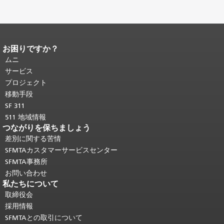
ン
お困りですか？
ページコンテンツの終わり。
このペー
ジの残りの部分はすべてのページで繰
ムニ
り返されます。
メインコンテンツの先
サービス
頭に戻る
。
プロジェクト
移動手段
SF 311
511 地域情報
つながりを保ちましょう
差別に関する苦情
SFMTAカスタマーサービスセンター
SFMTA事務所
お問い合わせ
私たちについて
取締役会
採用情報
SFMTAとの取引について