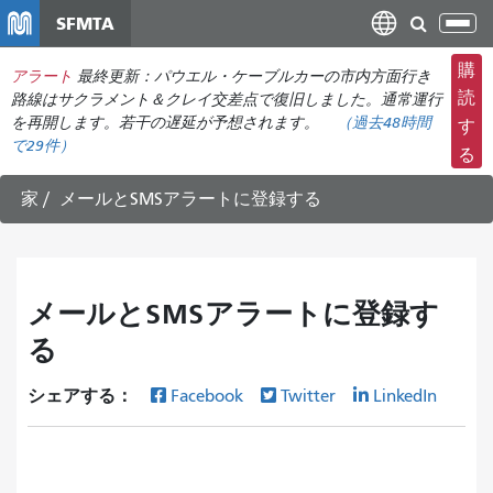
メ
SFMTA
ナ
イ
ビ
ン
購
アラート
最終更新：パウエル・ケーブルカーの市内方面行き
ゲ
コ
読
路線はサクラメント＆クレイ交差点で復旧しました。通常運行
ー
ン
を再開します。若干の遅延が予想されます。
（
過去48時間
す
シ
で
29件）
テ
る
ョ
ン
ン
ツ
家
メールとSMSアラートに登録する
の
に
切
移
り
動
替
メールとSMSアラートに登録す
え
る
シェアする：
Facebook
Twitter
LinkedIn