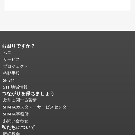
お困りですか？
ページコンテンツの終わり。
このペー
ジの残りの部分はすべてのページで繰
ムニ
り返されます。
メインコンテンツの先
サービス
頭に戻る
。
プロジェクト
移動手段
SF 311
511 地域情報
つながりを保ちましょう
差別に関する苦情
SFMTAカスタマーサービスセンター
SFMTA事務所
お問い合わせ
私たちについて
取締役会