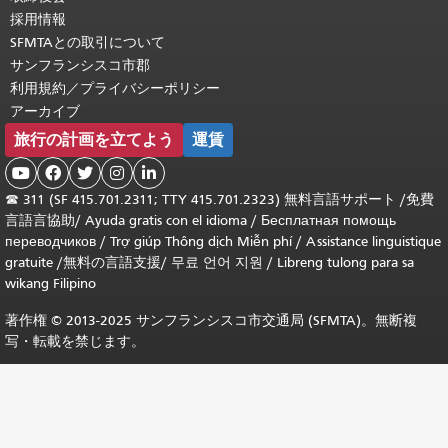
採用情報
SFMTAとの取引について
サンフランシスコ市郡
利用規約／プライバシーポリシー
アーカイブ
旅行の計画を立てよう
運賃





☎
311 (SF 415.701.2311; TTY 415.701.2323) 無料言語サポート /
免費
言語言協助
/
Ayuda gratis con el idioma
/
Бесплатная помощь
переводчиков
/
Trợ giúp Thông dịch Miễn phí
/
Assistance linguistique
gratuite
/
無料の言語支援
/
무료 언어 지원
/
Libreng tulong para sa
wikang Filipino
著作権 © 2013-2025 サンフランシスコ市交通局 (SFMTA)。無断複
写・転載を禁じます。