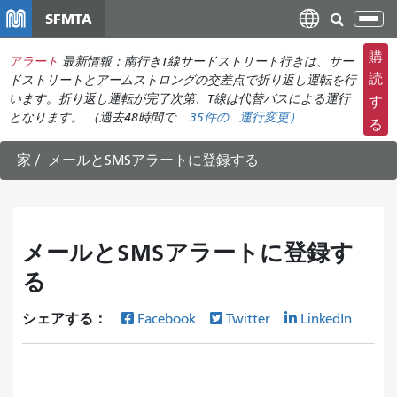
メ
SFMTA
ナ
イ
ビ
ン
購
アラート
最新情報：南行きT線サードストリート行きは、サー
ゲ
コ
読
ドストリートとアームストロングの交差点で折り返し運転を行
ー
ン
います。折り返し運転が完了次第、T線は代替バスによる運行
す
シ
となります。 （過去48時間で
35件の
運行変更
）
テ
る
ョ
ン
ン
ツ
家
メールとSMSアラートに登録する
の
に
切
移
り
動
替
メールとSMSアラートに登録す
え
る
シェアする：
Facebook
Twitter
LinkedIn