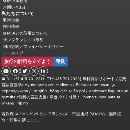
SFMTA事務所
お問い合わせ
私たちについて
取締役会
採用情報
SFMTAとの取引について
サンフランシスコ市郡
利用規約／プライバシーポリシー
アーカイブ
旅行の計画を立てよう
運賃





☎
311 (SF 415.701.2311; TTY 415.701.2323) 無料言語サポート /
免費
言語言協助
/
Ayuda gratis con el idioma
/
Бесплатная помощь
переводчиков
/
Trợ giúp Thông dịch Miễn phí
/
Assistance linguistique
gratuite
/
無料の言語支援
/
무료 언어 지원
/
Libreng tulong para sa
wikang Filipino
著作権 © 2013-2025 サンフランシスコ市交通局 (SFMTA)。無断複
写・転載を禁じます。