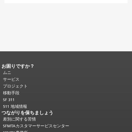
お困りですか？
ページコンテンツの終わり。
このペー
ジの残りの部分はすべてのページで繰
ムニ
り返されます。
メインコンテンツの先
サービス
頭に戻る
。
プロジェクト
移動手段
SF 311
511 地域情報
つながりを保ちましょう
差別に関する苦情
SFMTAカスタマーサービスセンター