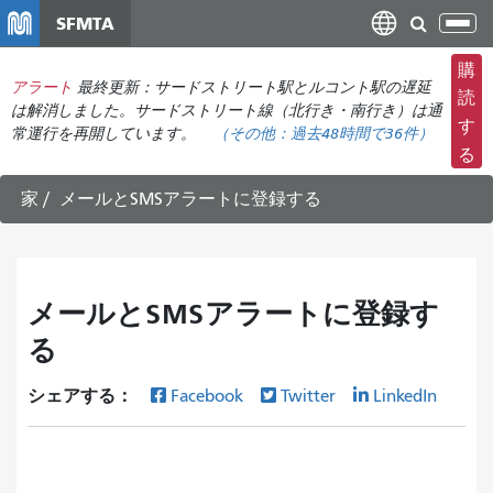
メ
SFMTA
ナ
イ
ビ
ン
購
ゲ
アラート
最終更新：サードストリート駅とルコント駅の遅延
コ
読
ー
は解消しました。サードストリート線（北行き・南行き）は通
ン
す
常運行を再開しています。
（その他：
過去48時間で
36件）
シ
テ
る
ョ
ン
ン
ツ
家
メールとSMSアラートに登録する
の
に
切
移
り
動
替
メールとSMSアラートに登録す
え
る
シェアする：
Facebook
Twitter
LinkedIn