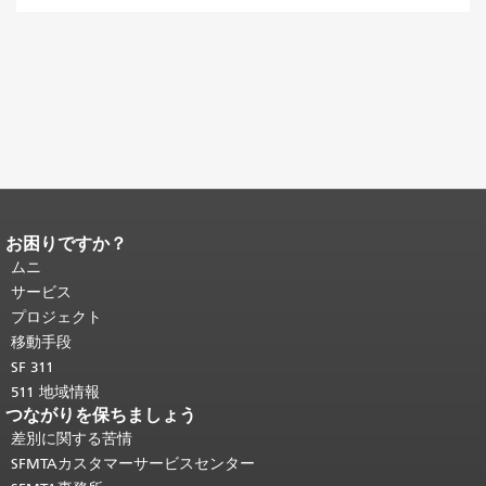
お困りですか？
ページコンテンツの終わり。
このペー
ジの残りの部分はすべてのページで繰
ムニ
り返されます。
メインコンテンツの先
サービス
頭に戻る
。
プロジェクト
移動手段
SF 311
511 地域情報
つながりを保ちましょう
差別に関する苦情
SFMTAカスタマーサービスセンター