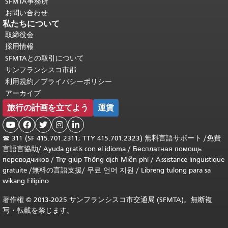
SFMTA事務所
お問い合わせ
私たちについて
取締役会
採用情報
SFMTAとの取引について
サンフランシスコ市郡
利用規約／プライバシーポリシー
アーカイブ
旅行の計画を立てよう
運賃





☎
311 (SF 415.701.2311; TTY 415.701.2323) 無料言語サポート /
免費
言語言協助
/
Ayuda gratis con el idioma
/
Бесплатная помощь
переводчиков
/
Trợ giúp Thông dịch Miễn phí
/
Assistance linguistique
gratuite
/
無料の言語支援
/
무료 언어 지원
/
Libreng tulong para sa
wikang Filipino
著作権 © 2013-2025 サンフランシスコ市交通局 (SFMTA)。無断複
写・転載を禁じます。