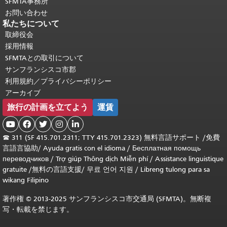
SFMTA事務所
お問い合わせ
私たちについて
取締役会
採用情報
SFMTAとの取引について
サンフランシスコ市郡
利用規約／プライバシーポリシー
アーカイブ
旅行の計画を立てよう
運賃





☎
311 (SF 415.701.2311; TTY 415.701.2323) 無料言語サポート /
免費
言語言協助
/
Ayuda gratis con el idioma
/
Бесплатная помощь
переводчиков
/
Trợ giúp Thông dịch Miễn phí
/
Assistance linguistique
gratuite
/
無料の言語支援
/
무료 언어 지원
/
Libreng tulong para sa
wikang Filipino
著作権 © 2013-2025 サンフランシスコ市交通局 (SFMTA)。無断複
写・転載を禁じます。