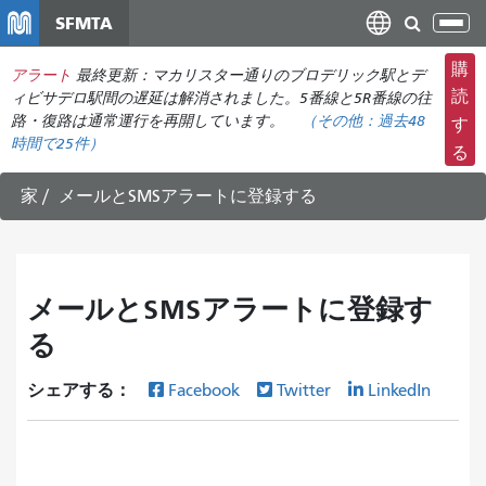
メ
SFMTA
ナ
イ
ビ
ン
購
アラート
最終更新：マカリスター通りのブロデリック駅とデ
ゲ
コ
読
ィビサデロ駅間の遅延は解消されました。5番線と5R番線の往
ー
ン
路・復路は通常運行を再開しています。
（その他：
過去48
す
シ
時間で
25件）
テ
る
ョ
ン
ン
ツ
家
メールとSMSアラートに登録する
の
に
切
移
り
動
替
メールとSMSアラートに登録す
え
る
シェアする：
Facebook
Twitter
LinkedIn