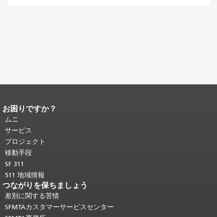
お困りですか？
ページコンテンツの終わり。
このペー
ジの残りの部分はすべてのページで繰
ムニ
り返されます。
メインコンテンツの先
サービス
頭に戻る
。
プロジェクト
移動手段
SF 311
511 地域情報
つながりを保ちましょう
差別に関する苦情
SFMTAカスタマーサービスセンター