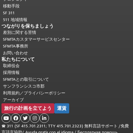
移動手段
SF 311
511 地域情報
つながりを保ちましょう
差別に関する苦情
SFMTAカスタマーサービスセンター
SFMTA事務所
お問い合わせ
私たちについて
取締役会
採用情報
SFMTAとの取引について
サンフランシスコ市郡
利用規約／プライバシーポリシー
アーカイブ
旅行の計画を立てよう
運賃





☎
311 (SF 415.701.2311; TTY 415.701.2323) 無料言語サポート /
免費
言語言協助
/
Ayuda gratis con el idioma
/
Бесплатная помощь