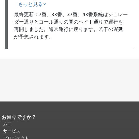
もっと見る
最終更新：7番、33番、37番、43番系統はシュレー
ダー通りとコール通りの間のヘイト通りで運行を
再開しました。通常運行に戻ります。若干の遅延
が予想されます。
お困りですか？
ページコンテンツの終わり。
このペー
ジの残りの部分はすべてのページで繰
ムニ
り返されます。
メインコンテンツの先
サービス
頭に戻る
。
プロジェクト