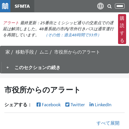
メ
SFMTA
ナ
イ
ビ
ン
購
ゲ
アラート
最終更新：25番街とミシシッピ通りの交差点での遅
コ
読
ー
延は解消しました。48番系統の市内/市外行きバスは通常運行
ン
す
を再開しています。
（その他：
過去48時間で
33件）
シ
テ
る
ョ
ン
ン
ツ
家
移動手段
ムニ
市役所からのアラート
の
に
切
移
このセクションの続き
り
動
替
え
市役所からのアラート
シェアする：
Facebook
Twitter
LinkedIn
すべて展開