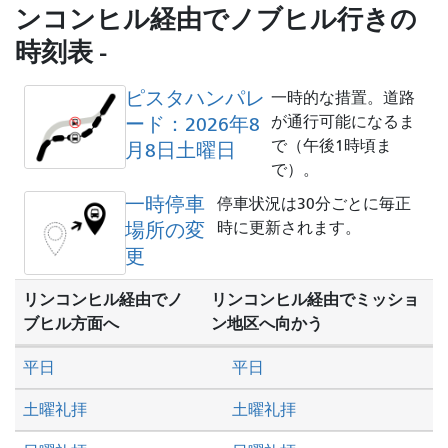
し
ンコンヒル経由でノブヒル行きの
た
時刻表 -
い
か
ピスタハンパレ
一時的な措置。道路
ード：2026年8
が通行可能になるま
で（午後1時頃ま
月8日土曜日
で）。
一時停車
停車状況は30分ごとに毎正
場所の変
時に更新されます。
更
リンコンヒル経由でノ
リンコンヒル経由でミッショ
ブヒル方面へ
ン地区へ向かう
平日
平日
土曜礼拝
土曜礼拝