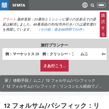
メ
SFMTA
ナ
イ
ビ
ン
購
ゲ
アラート
最終更新：25番街とミシシッピ通りの交差点での遅
コ
読
ー
延は解消しました。48番系統の市内/市外行きバスは通常運行
ン
す
を再開しています。
（その他：
過去48時間で
33件）
シ
テ
る
ョ
ン
ン
ツ
旅行プランナー
の
に
出
終
切
移
発
了
り
動
私
地
地
さあ行こう...
替
が
点
点
え
ど
の
家
移動手段
ムニ
12 フォルサム/パシフィック
よ
12 フォルサム/パシフィック：リンコンヒル経由でノブヒル行きの時刻表 -
う
に
旅
12 フォルサム/パシフィック：リ