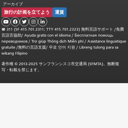
アーカイブ
旅行の計画を立てよう
運賃





☎
311 (SF 415.701.2311; TTY 415.701.2323) 無料言語サポート /
免費
言語言協助
/
Ayuda gratis con el idioma
/
Бесплатная помощь
переводчиков
/
Trợ giúp Thông dịch Miễn phí
/
Assistance linguistique
gratuite
/
無料の言語支援
/
무료 언어 지원
/
Libreng tulong para sa
wikang Filipino
著作権 © 2013-2025 サンフランシスコ市交通局 (SFMTA)。無断複
写・転載を禁じます。