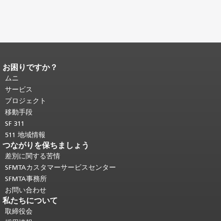
お困りですか？
ページコンテンツの終わり。
このペー
ジの残りの部分はすべてのページで繰
ムニ
り返されます。
メインコンテンツの先
サービス
頭に戻る
。
プロジェクト
移動手段
SF 311
511 地域情報
つながりを保ちましょう
差別に関する苦情
SFMTAカスタマーサービスセンター
SFMTA事務所
お問い合わせ
私たちについて
取締役会