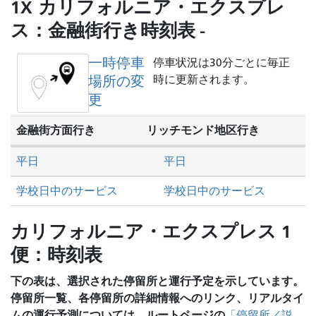
し
1X カリフォルニア・エクスプレ
た
ス：金融街行き時刻表 -
い
か
一時停車
停車状況は30分ごとに毎正
場所の変
時に更新されます。
更
金融街方面行き
リッチモンド地区行き
平日
平日
学校日中のサービス
学校日中のサービス
カリフォルニア・エクスプレス 1
便：時刻表
下の表は、選択された停留所と運行予定を示しています。
停留所一覧、各停留所の詳細情報へのリンク、リアルタイ
ムの運行予測については、ルートページの
「停留所／説