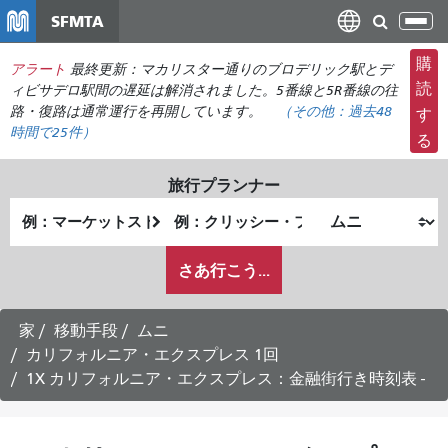
メ
SFMTA
ナ
イ
ビ
ン
購
アラート
最終更新：マカリスター通りのブロデリック駅とデ
ゲ
コ
読
ィビサデロ駅間の遅延は解消されました。5番線と5R番線の往
ー
ン
路・復路は通常運行を再開しています。
（その他：
過去48
す
シ
時間で
25件）
テ
る
ョ
ン
ン
ツ
旅行プランナー
の
に
出
終
切
移
発
了
り
動
私
地
地
さあ行こう...
替
が
点
点
え
ど
の
家
移動手段
ムニ
よ
カリフォルニア・エクスプレス 1回
う
1X カリフォルニア・エクスプレス：金融街行き時刻表 -
に
旅