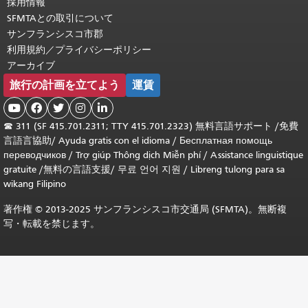
採用情報
SFMTAとの取引について
サンフランシスコ市郡
利用規約／プライバシーポリシー
アーカイブ
旅行の計画を立てよう
運賃





☎
311 (SF 415.701.2311; TTY 415.701.2323) 無料言語サポート /
免費
言語言協助
/
Ayuda gratis con el idioma
/
Бесплатная помощь
переводчиков
/
Trợ giúp Thông dịch Miễn phí
/
Assistance linguistique
gratuite
/
無料の言語支援
/
무료 언어 지원
/
Libreng tulong para sa
wikang Filipino
著作権 © 2013-2025 サンフランシスコ市交通局 (SFMTA)。無断複
写・転載を禁じます。