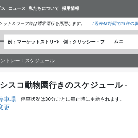
メ
ビス
ニュース
私たちについて
採用情報
イ
ン
ケット＆ワーフ線は通常運行を再開します。
（
過去48時間で
25件の
コ
ン
出
終
ー
テ
私
発
了
ン
が
地
地
ツ
ど
点
点
 モントレー：スケジュール
に
の
移
よ
動
う
ンシスコ動物園行きのスケジュール -
に
旅
停車場
停車状況は30分ごとに毎正時に更新されます。
し
変更
た
い
か