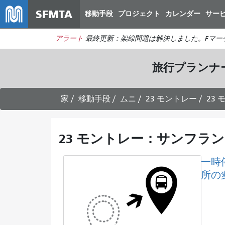
SFMTA
移動手段
プロジェクト
カレンダー
サー
アラート
最終更新：架線問題は解決しました。Fマー
旅行プランナ
家
移動手段
ムニ
23 モントレー
23
23 モントレー：サンフラ
一時
所の