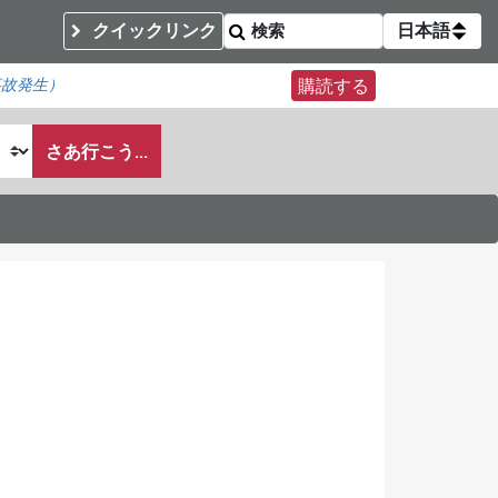
クイックリンク
日本語
事故発生）
購読する
さあ行こう...