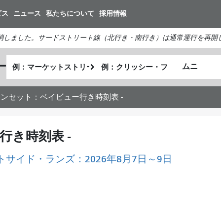
メ
ビス
ニュース
私たちについて
採用情報
イ
ン
消しました。サードストリート線（北行き・南行き）は通常運行を再開
コ
ン
出
終
ー
テ
私
発
了
ン
が
地
地
ツ
ど
点
点
 サンセット：ベイビュー行き時刻表 -
に
の
移
よ
動
う
行き時刻表 -
に
旅
トサイド・ランズ：2026年8月7日～9日
し
た
い
か