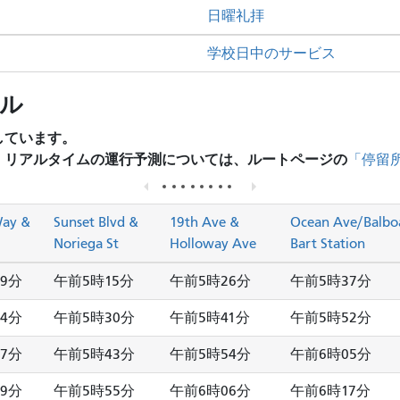
日曜礼拝
学校日中のサービス
ール
しています。
、リアルタイムの運行予測については、ルートページの
「停留
Way &
Sunset Blvd &
19th Ave &
Ocean Ave/Balbo
Noriega St
Holloway Ave
Bart Station
9分
午前5時15分
午前5時26分
午前5時37分
4分
午前5時30分
午前5時41分
午前5時52分
7分
午前5時43分
午前5時54分
午前6時05分
9分
午前5時55分
午前6時06分
午前6時17分