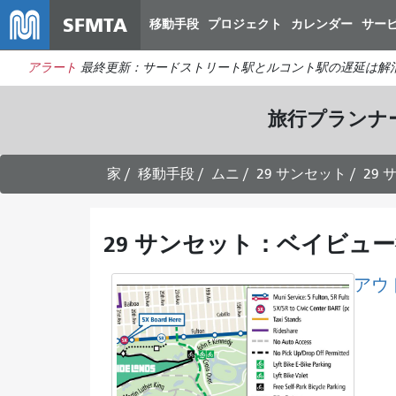
SFMTA
移動手段
プロジェクト
カレンダー
サー
アラート
最終更新：サードストリート駅とルコント駅の遅延は解
旅行プランナ
家
移動手段
ムニ
29 サンセット
29
29 サンセット：ベイビュー
アウ