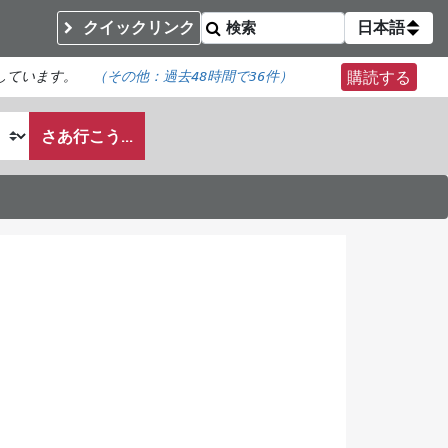
クイックリンク
日本語
しています。
（その他：
過去48時間で
36件）
購読する
さあ行こう...