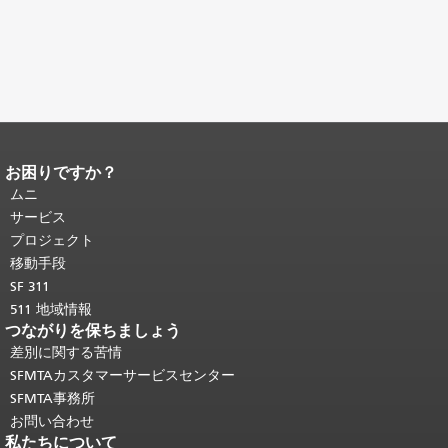
お困りですか？
ページコンテンツの終わり。
このペー
ジの残りの部分はすべてのページで繰
ムニ
り返されます。
メインコンテンツの先
サービス
頭に戻る
。
プロジェクト
移動手段
SF 311
511 地域情報
つながりを保ちましょう
差別に関する苦情
SFMTAカスタマーサービスセンター
SFMTA事務所
お問い合わせ
私たちについて