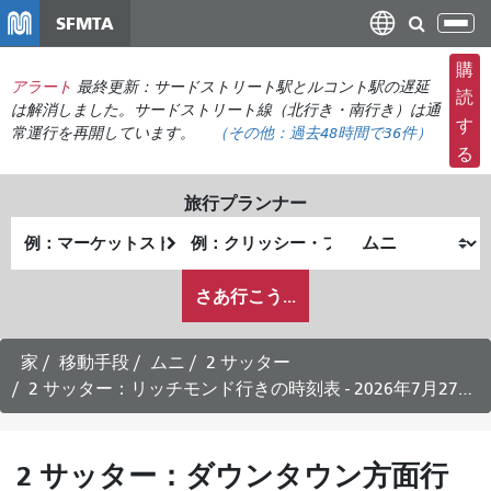
メ
SFMTA
ナ
イ
ビ
ン
購
ゲ
アラート
最終更新：サードストリート駅とルコント駅の遅延
コ
読
ー
は解消しました。サードストリート線（北行き・南行き）は通
ン
す
常運行を再開しています。
（その他：
過去48時間で
36件）
シ
テ
る
ョ
ン
ン
ツ
旅行プランナー
の
に
出
終
切
移
発
了
り
動
私
地
地
さあ行こう...
替
が
点
点
え
ど
の
家
移動手段
ムニ
2 サッター
よ
2 サッター：リッチモンド行きの時刻表 - 2026年7月27日
う
に
旅
2 サッター：ダウンタウン方面行