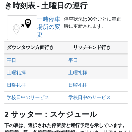
を
き時刻表 - 土曜日の運行
し
た
一時停車
停車状況は30分ごとに毎正
い
場所の変
時に更新されます。
か
更
ダウンタウン方面行き
リッチモンド行き
平日
平日
土曜礼拝
土曜礼拝
日曜礼拝
日曜礼拝
学校日中のサービス
学校日中のサービス
2 サッター：スケジュール
下の表は、選択された停留所と運行予定を示しています。