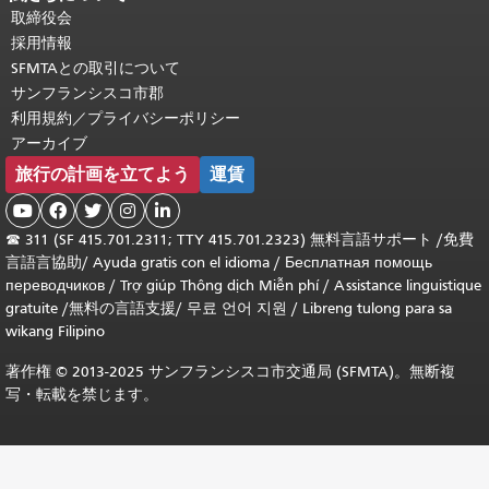
取締役会
採用情報
SFMTAとの取引について
サンフランシスコ市郡
利用規約／プライバシーポリシー
アーカイブ
旅行の計画を立てよう
運賃





☎
311 (SF 415.701.2311; TTY 415.701.2323) 無料言語サポート /
免費
言語言協助
/
Ayuda gratis con el idioma
/
Бесплатная помощь
переводчиков
/
Trợ giúp Thông dịch Miễn phí
/
Assistance linguistique
gratuite
/
無料の言語支援
/
무료 언어 지원
/
Libreng tulong para sa
wikang Filipino
著作権 © 2013-2025 サンフランシスコ市交通局 (SFMTA)。無断複
写・転載を禁じます。