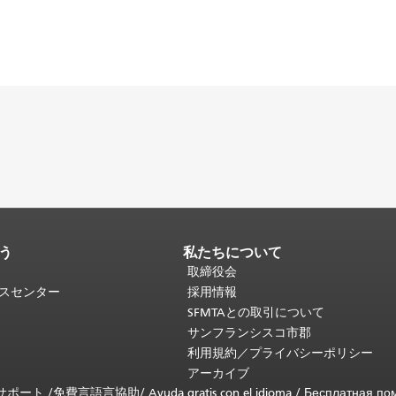
う
私たちについて
取締役会
ビスセンター
採用情報
SFMTAとの取引について
サンフランシスコ市郡
利用規約／プライバシーポリシー
アーカイブ
言語サポート /
免費言語言協助
/
Ayuda gratis con el idioma
/
Бесплатная по