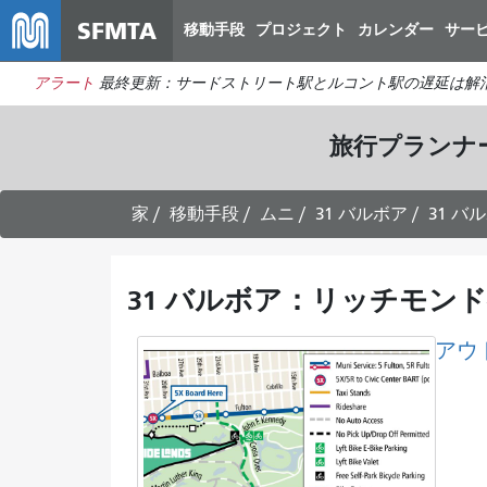
SFMTA
移動手段
プロジェクト
カレンダー
サー
アラート
最終更新：サードストリート駅とルコント駅の遅延は解
旅行プランナ
家
移動手段
ムニ
31 バルボア
31 
31 バルボア：リッチモン
アウ