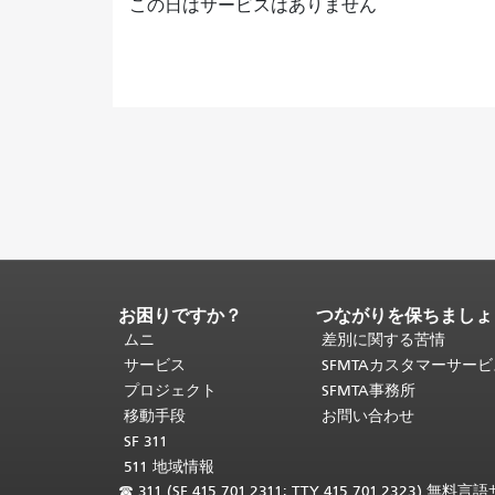
この日はサービスはありません
お困りですか？
つながりを保ちましょ
ペ
ー
ムニ
差別に関する苦情
ジ
サービス
SFMTAカスタマーサー
コ
プロジェクト
SFMTA事務所
ン
移動手段
お問い合わせ
テ
SF 311
ン
511 地域情報
ツ
☎
311 (SF 415.701.2311; TTY 415.701.2323) 無料