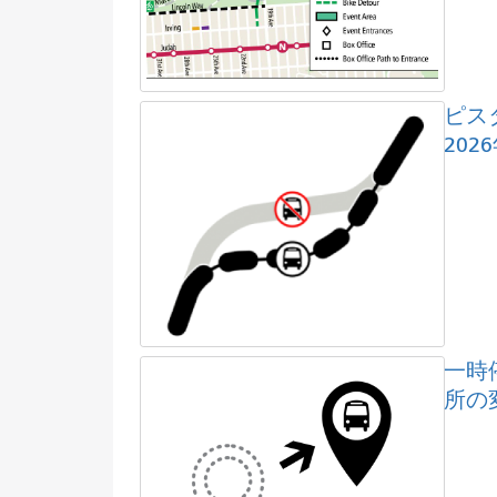
ピス
202
一時
所の