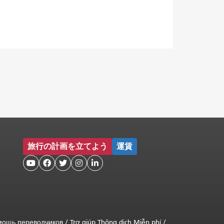
旅行の計画を立てよう
運賃





мощь переводчиков
/
Trợ giúp Thông dịch Miễn phí
/