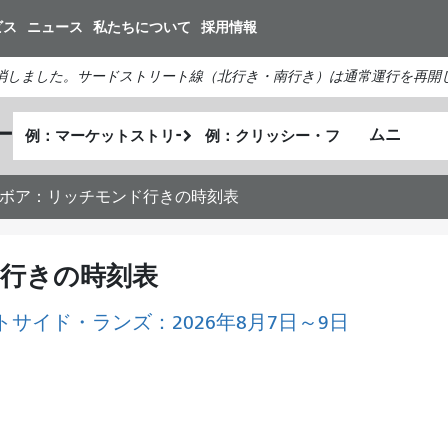
メ
ビス
ニュース
私たちについて
採用情報
イ
ン
消しました。サードストリート線（北行き・南行き）は通常運行を再開
コ
ン
出
終
ー
テ
私
発
了
ン
が
地
地
ツ
ど
点
点
バルボア：リッチモンド行きの時刻表
に
の
移
よ
動
う
ド行きの時刻表
に
旅
トサイド・ランズ：2026年8月7日～9日
し
た
い
か