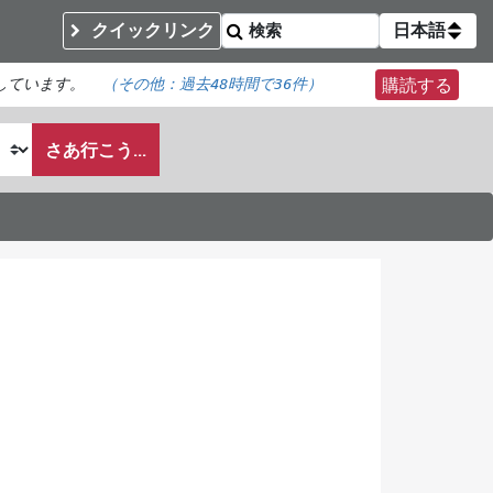
クイックリンク
日本語
しています。
（その他：
過去48時間で
36件）
購読する
さあ行こう...