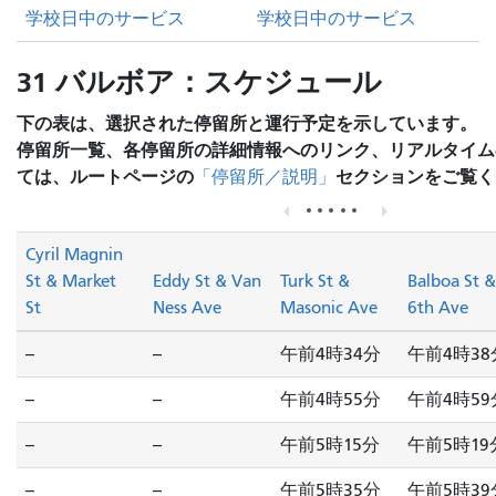
学校日中のサービス
学校日中のサービス
31 バルボア：スケジュール
下の表は、選択された停留所と運行予定を示しています。
停留所一覧、各停留所の詳細情報へのリンク、リアルタイム
ては、ルートページの
セクションをご覧く
「停留所／説明」
Cyril Magnin
St & Market
Eddy St & Van
Turk St &
Balboa St &
St
Ness Ave
Masonic Ave
6th Ave
--
--
午前4時34分
午前4時38
--
--
午前4時55分
午前4時59
--
--
午前5時15分
午前5時19
--
--
午前5時35分
午前5時39