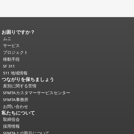
お困りですか？
ページコンテンツの終わり。
このペー
ジの残りの部分はすべてのページで繰
ムニ
り返されます。
メインコンテンツの先
サービス
頭に戻る
。
プロジェクト
移動手段
SF 311
511 地域情報
つながりを保ちましょう
差別に関する苦情
SFMTAカスタマーサービスセンター
SFMTA事務所
お問い合わせ
私たちについて
取締役会
採用情報
SFMTAとの取引について