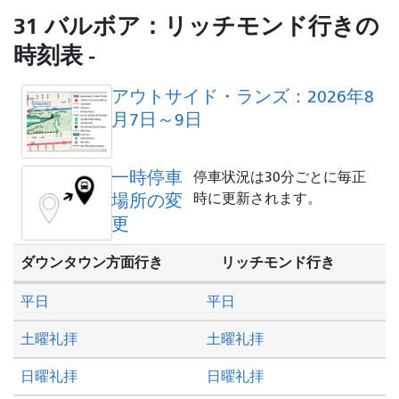
旅
31 バルボア：リッチモンド行きの
し
時刻表 -
た
い
アウトサイド・ランズ：2026年8
か
月7日～9日
一時停車
停車状況は30分ごとに毎正
場所の変
時に更新されます。
更
ダウンタウン方面行き
リッチモンド行き
平日
平日
土曜礼拝
土曜礼拝
日曜礼拝
日曜礼拝