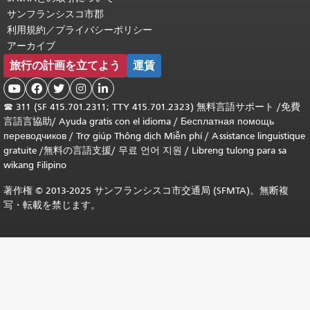
サンフランシスコ市郡
利用規約／プライバシーポリシー
アーカイブ
旅行の計画を立てよう
運賃





☎
311 (SF 415.701.2311; TTY 415.701.2323) 無料言語サポート /
免費
言語言協助
/
Ayuda gratis con el idioma
/
Бесплатная помощь
переводчиков
/
Trợ giúp Thông dịch Miễn phí
/
Assistance linguistique
gratuite
/
無料の言語支援
/
무료 언어 지원
/
Libreng tulong para sa
wikang Filipino
著作権 © 2013-2025 サンフランシスコ市交通局 (SFMTA)。無断複
写・転載を禁じます。