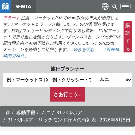
メ
SFMTA
ナ
イ
ビ
アラート
注意：マーケット/5thでMuni以外の車両が衝突しま
ン
ゲ
す。Fマーケット＆ワーフス線、5R、7、9Rが影響を受けま
購
コ
ー
す。F線はフェリービルディングで折り返し運転、11th/マーケ
ン
読
ットで折り返し運転となります。ヴァンネスとエンバカデロの
シ
テ
す
間は両方向とも地下鉄をご利用ください。5R、7、9Rは5th、
ョ
ン
る
ミッションを経由して迂回します。...
続きを読む...
（
過去48
ン
ツ
時間で
24件）
の
に
切
旅行プランナー
移
り
出
終
動
替
発
了
え
私
地
地
さあ行こう...
が
点
点
ど
の
家
移動手段
ムニ
31 バルボア
よ
31 バルボア：リッチモンド行きの時刻表 - 2026年8月5日
う
に