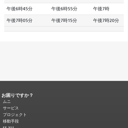
午後6時45分
午後6時55分
午後7時
午後7時05分
午後7時15分
午後7時20分
お困りですか？
ページコンテンツの終わり。
このペー
ジの残りの部分はすべてのページで繰
ムニ
り返されます。
メインコンテンツの先
サービス
頭に戻る
。
プロジェクト
移動手段
SF 311