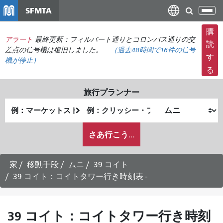
メ
SFMTA
ナ
イ
ビ
ン
購
ゲ
アラート
最終更新：フィルバート通りとコロンバス通りの交
コ
読
ー
差点の信号機は復旧しました。
（
過去48時間で
16件の信号
ン
す
機が停止）
シ
テ
る
ョ
ン
ン
ツ
旅行プランナー
の
に
出
終
切
移
発
了
り
動
私
地
地
さあ行こう...
替
が
点
点
え
ど
の
家
移動手段
ムニ
39 コイト
よ
39 コイト：コイトタワー行き時刻表 -
う
に
旅
39 コイト：コイトタワー行き時刻