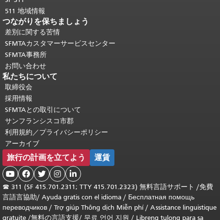
511 地域情報
つながりを保ちましょう
差別に関する苦情
SFMTAカスタマーサービスセンター
SFMTA事務所
お問い合わせ
私たちについて
取締役会
採用情報
SFMTAとの取引について
サンフランシスコ市郡
利用規約／プライバシーポリシー
アーカイブ
旅行の計画を立てよう
運賃





☎
311 (SF 415.701.2311; TTY 415.701.2323) 無料言語サポート /
免費
言語言協助
/
Ayuda gratis con el idioma
/
Бесплатная помощь
переводчиков
/
Trợ giúp Thông dịch Miễn phí
/
Assistance linguistique
gratuite
/
無料の言語支援
/
무료 언어 지원
/
Libreng tulong para sa