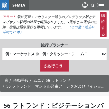
メ
SFMTA
ナ
イ
ビ
ン
購
アラート
最終更新：マカリスター通りのブロデリック駅とデ
ゲ
コ
読
ィビサデロ駅間の遅延は解消されました。5番線と5R番線の往
ー
ン
路・復路は通常運行を再開しています。
（その他：
過去48
す
シ
時間で
25件）
テ
る
ョ
ン
ン
ツ
旅行プランナー
の
に
出
終
切
移
発
了
り
動
私
地
地
さあ行こう...
替
が
点
点
え
ど
の
家
移動手段
ムニ
56 ラトランド
よ
56 ラトランド：マンセル経由アーレタおよびベイショア行き時刻表 - 2026年8月7日
う
に
旅
56 ラトランド：ビジテーションバ