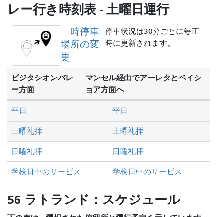
し
レー行き時刻表 - 土曜日運行
た
い
一時停車
停車状況は30分ごとに毎正
か
場所の変
時に更新されます。
更
ビジタシオンバレ
マンセル経由でアーレタとベイシ
ー方面
ョア方面へ
平日
平日
土曜礼拝
土曜礼拝
日曜礼拝
日曜礼拝
学校日中のサービス
学校日中のサービス
56 ラトランド：スケジュール