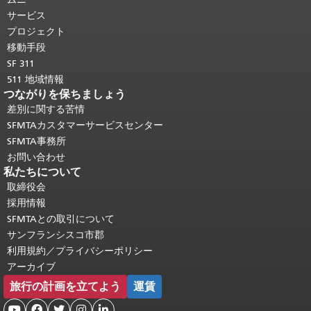
り返されます。
メインコンテンツの先
サービス
頭に戻る
。
プロジェクト
移動手段
SF 311
511 地域情報
つながりを保ちましょう
差別に関する苦情
SFMTAカスタマーサービスセンター
SFMTA事務所
お問い合わせ
私たちについて
取締役会
採用情報
SFMTAとの取引について
サンフランシスコ市郡
利用規約／プライバシーポリシー
アーカイブ
旅行の計画を立てよう
運賃




