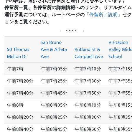
下の表は、選択された停留所と運行予定を示しています。
停留所一覧、各停留所の詳細情報へのリンク、リアルタイム
運行予測については、ルートページの
セク
「停留所／説明」
ョンをご覧ください。
San Bruno
Visitacion
50 Thomas
Ave & Arleta
Rutland St &
Valley Midd
Mellon Dr
Ave
Campbell Ave
School
午前7時
午前7時05分
午前7時10分
午前7時15
午前7時20分
午前7時25分
午前7時30分
午前7時35
午前7時40分
午前7時45分
午前7時50分
午前7時55
午前8時
午前8時05分
午前8時10分
午前8時15
午前8時20分
午前8時25分
午前8時30分
午前8時35
午前8時40分
午前8時45分
午前8時50分
午前8時55