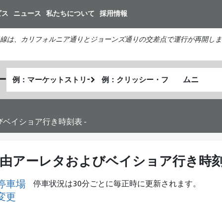
メ
ビス
ニュース
私たちについて
採用情報
イ
ン
線は、カリフォルニア通りとジョーンズ通りの交差点で運行が再開しま
コ
ン
テ
出
終
ー
ン
私
発
了
ツ
が
地
地
に
ど
点
点
移
の
ベイショア行き時刻表 -
動
よ
う
に
経由アーレタおよびベイショア行き時刻表
旅
し
停車場
停車状況は30分ごとに毎正時に更新されます。
た
変更
い
か