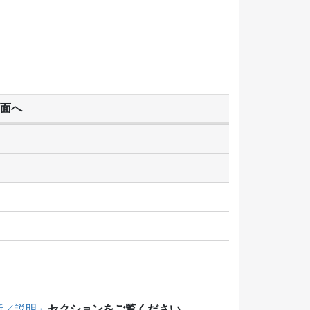
面へ
セクションをご覧ください。
所／説明」