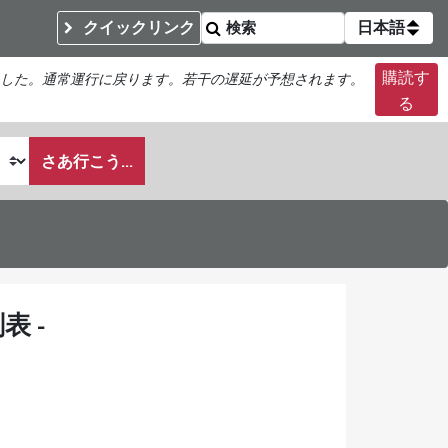
クイックリンク
日本語
購読す
した。通常運行に戻ります。若干の遅延が予想されます。
る
さあ行こう...
 -