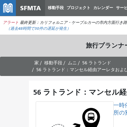
SFMTA
移動手段
プロジェクト
カレンダー
サー
アラート
最終更新：カリフォルニア・ケーブルカーの市内方面行き路
（過去48時間で
30件の
遅延が発生）
旅行プランナ
家
移動手段
ムニ
56 ラトランド
56 ラトランド：マンセル経由アーレタおよび
56 ラトランド：マンセル
一時
所の