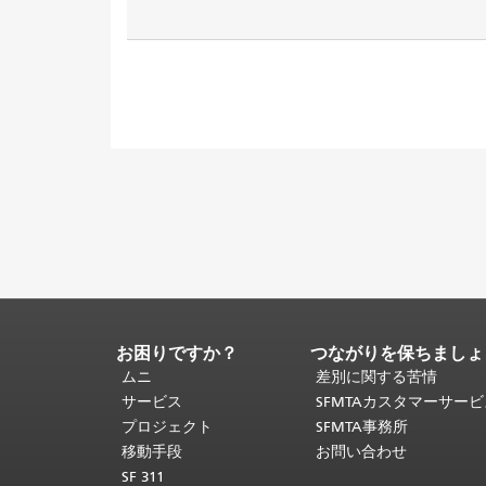
お困りですか？
つながりを保ちましょ
ペ
ー
ムニ
差別に関する苦情
ジ
サービス
SFMTAカスタマーサー
コ
プロジェクト
SFMTA事務所
ン
移動手段
お問い合わせ
テ
SF 311