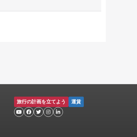
旅行の計画を立てよう
運賃




