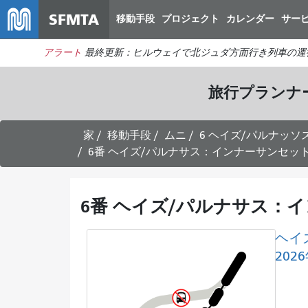
SFMTA
移動手段
プロジェクト
カレンダー
サー
アラート
最終更新：ヒルウェイで北ジュダ方面行き列車の運
旅行プランナ
家
移動手段
ムニ
6 ヘイズ/パルナッソ
6番 ヘイズ/パルナサス：インナーサンセット
6番 ヘイズ/パルナサス：イ
ヘイ
20