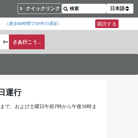
クイックリンク
日本語
（
過去48時間で
30件の遅延）
購読する
さあ行こう...
日運行
時まで、および土曜日午前7時から午後10時ま