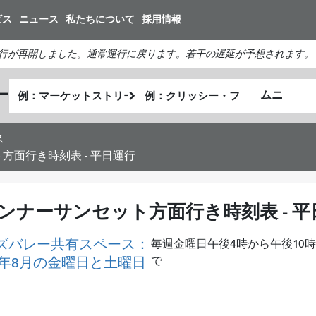
メ
ビス
ニュース
私たちについて
採用情報
イ
ン
行が再開しました。通常運行に戻ります。若干の遅延が予想されます。
コ
ン
出
終
ー
テ
私
発
了
ン
が
地
地
ツ
ど
点
点
ス
に
の
方面行き時刻表 - 平日運行
移
よ
動
う
に
ンナーサンセット方面行き時刻表 - 平
旅
し
ズバレー共有スペース：
毎週金曜日午後4時から午後10
た
26年8月の金曜日と土曜日
で
い
か