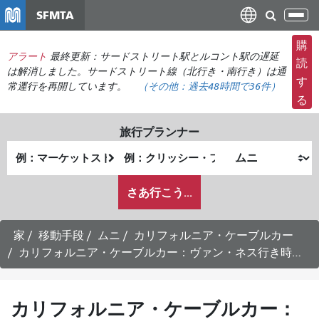
メ
SFMTA
ナ
イ
ビ
ン
購
ゲ
アラート
最終更新：サードストリート駅とルコント駅の遅延
コ
読
ー
は解消しました。サードストリート線（北行き・南行き）は通
ン
す
常運行を再開しています。
（その他：
過去48時間で
36件）
シ
テ
る
ョ
ン
ン
ツ
旅行プランナー
の
に
出
終
切
移
発
了
り
動
私
地
地
さあ行こう...
替
が
点
点
え
ど
の
家
移動手段
ムニ
カリフォルニア・ケーブルカー
よ
カリフォルニア・ケーブルカー：ヴァン・ネス行き時刻表 -
う
に
旅
カリフォルニア・ケーブルカー：