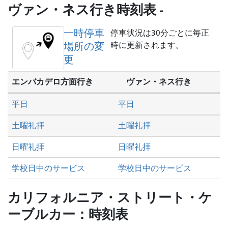
を
ヴァン・ネス行き時刻表 -
し
た
一時停車
停車状況は30分ごとに毎正
い
場所の変
時に更新されます。
か
更
エンバカデロ方面行き
ヴァン・ネス行き
平日
平日
土曜礼拝
土曜礼拝
日曜礼拝
日曜礼拝
学校日中のサービス
学校日中のサービス
カリフォルニア・ストリート・ケ
ーブルカー：時刻表