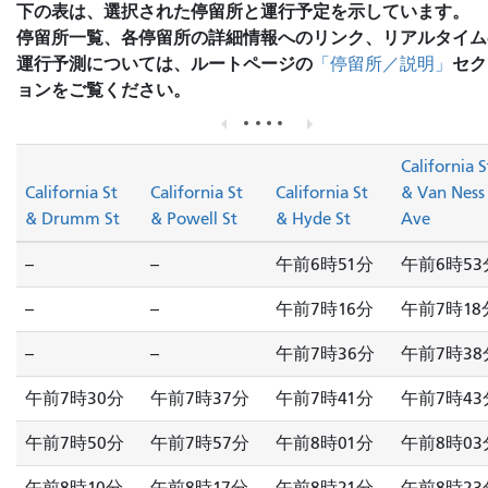
下の表は、選択された停留所と運行予定を示しています。
停留所一覧、各停留所の詳細情報へのリンク、リアルタイム
運行予測については、ルートページの
セク
「停留所／説明」
ョンをご覧ください。
California S
California St
California St
California St
& Van Ness
& Drumm St
& Powell St
& Hyde St
Ave
--
--
午前6時51分
午前6時53
--
--
午前7時16分
午前7時18
--
--
午前7時36分
午前7時38
午前7時30分
午前7時37分
午前7時41分
午前7時43
午前7時50分
午前7時57分
午前8時01分
午前8時03
午前8時10分
午前8時17分
午前8時21分
午前8時23