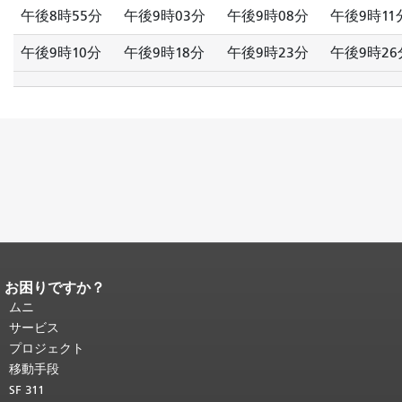
午後8時55分
午後9時03分
午後9時08分
午後9時11
午後9時10分
午後9時18分
午後9時23分
午後9時26
お困りですか？
ページコンテンツの終わり。
このペー
ジの残りの部分はすべてのページで繰
ムニ
り返されます。
メインコンテンツの先
サービス
頭に戻る
。
プロジェクト
移動手段
SF 311