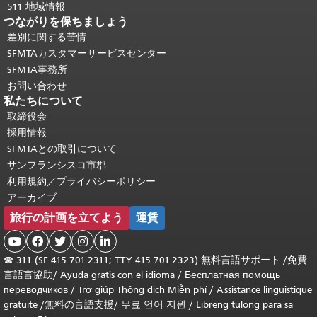
511 地域情報
つながりを保ちましょう
差別に関する苦情
SFMTAカスタマーサービスセンター
SFMTA事務所
お問い合わせ
私たちについて
取締役会
採用情報
SFMTAとの取引について
サンフランシスコ市郡
利用規約／プライバシーポリシー
アーカイブ
旅行の計画を立てよう
運賃





☎
311 (SF 415.701.2311; TTY 415.701.2323) 無料言語サポート /
免費
言語言協助
/
Ayuda gratis con el idioma
/
Бесплатная помощь
переводчиков
/
Trợ giúp Thông dịch Miễn phí
/
Assistance linguistique
gratuite
/
無料の言語支援
/
무료 언어 지원
/
Libreng tulong para sa