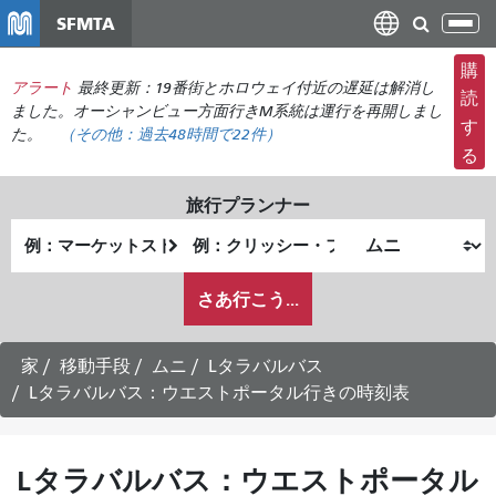
メ
SFMTA
ナ
イ
ビ
ン
購
ゲ
アラート
最終更新：19番街とホロウェイ付近の遅延は解消し
コ
読
ー
ました。オーシャンビュー方面行きM系統は運行を再開しまし
ン
す
た。
（その他：
過去48時間で
22件）
シ
テ
る
ョ
ン
ン
ツ
旅行プランナー
の
に
出
終
切
移
発
了
り
動
私
地
地
さあ行こう...
替
が
点
点
え
ど
の
家
移動手段
ムニ
Lタラバルバス
よ
Lタラバルバス：ウエストポータル行きの時刻表
う
に
旅
Lタラバルバス：ウエストポータル