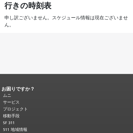
し
行きの時刻表
た
い
申し訳ございません。スケジュール情報は現在ございませ
か
ん。
お困りですか？
ページコンテンツの終わり。
このペー
ジの残りの部分はすべてのページで繰
ムニ
り返されます。
メインコンテンツの先
サービス
頭に戻る
。
プロジェクト
移動手段
SF 311
511 地域情報