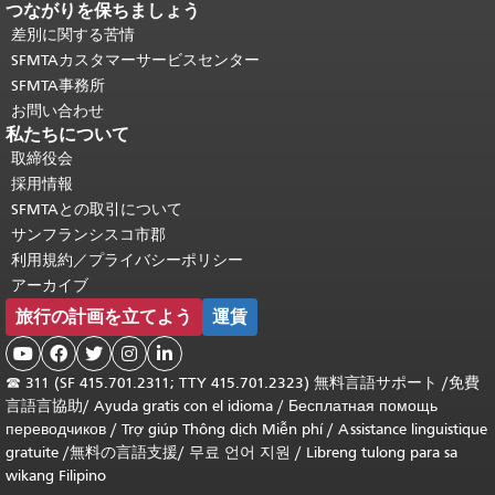
つながりを保ちましょう
差別に関する苦情
SFMTAカスタマーサービスセンター
SFMTA事務所
お問い合わせ
私たちについて
取締役会
採用情報
SFMTAとの取引について
サンフランシスコ市郡
利用規約／プライバシーポリシー
アーカイブ
旅行の計画を立てよう
運賃





☎
311 (SF 415.701.2311; TTY 415.701.2323) 無料言語サポート /
免費
言語言協助
/
Ayuda gratis con el idioma
/
Бесплатная помощь
переводчиков
/
Trợ giúp Thông dịch Miễn phí
/
Assistance linguistique
gratuite
/
無料の言語支援
/
무료 언어 지원
/
Libreng tulong para sa
wikang Filipino