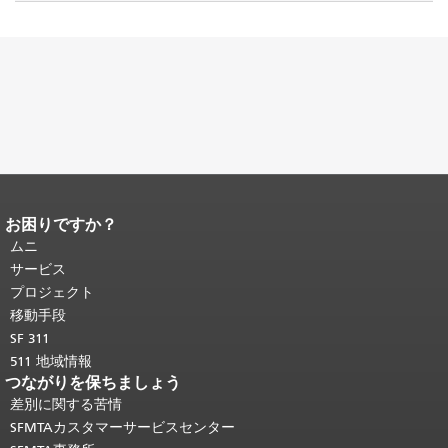
お困りですか？
ページコンテンツの終わり。
このペー
ジの残りの部分はすべてのページで繰
ムニ
り返されます。
メインコンテンツの先
サービス
頭に戻る
。
プロジェクト
移動手段
SF 311
511 地域情報
つながりを保ちましょう
差別に関する苦情
SFMTAカスタマーサービスセンター