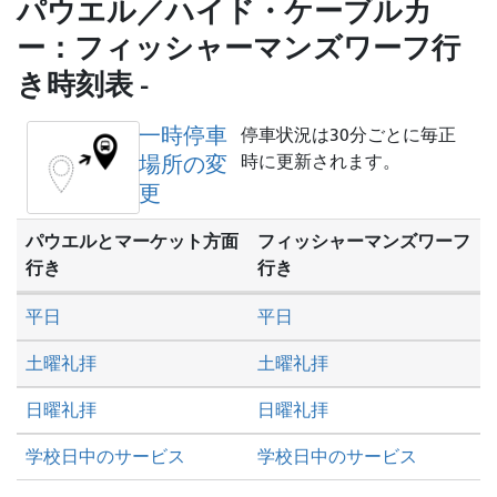
を
パウエル／ハイド・ケーブルカ
し
ー：フィッシャーマンズワーフ行
た
き時刻表 -
い
か
一時停車
停車状況は30分ごとに毎正
場所の変
時に更新されます。
更
パウエルとマーケット方面
フィッシャーマンズワーフ
行き
行き
平日
平日
土曜礼拝
土曜礼拝
日曜礼拝
日曜礼拝
学校日中のサービス
学校日中のサービス