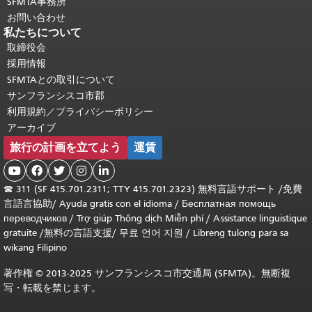
SFMTA事務所
お問い合わせ
私たちについて
取締役会
採用情報
SFMTAとの取引について
サンフランシスコ市郡
利用規約／プライバシーポリシー
アーカイブ
旅行の計画を立てよう
運賃





☎
311 (SF 415.701.2311; TTY 415.701.2323) 無料言語サポート /
免費
言語言協助
/
Ayuda gratis con el idioma
/
Бесплатная помощь
переводчиков
/
Trợ giúp Thông dịch Miễn phí
/
Assistance linguistique
gratuite
/
無料の言語支援
/
무료 언어 지원
/
Libreng tulong para sa
wikang Filipino
著作権 © 2013-2025 サンフランシスコ市交通局 (SFMTA)。無断複
写・転載を禁じます。