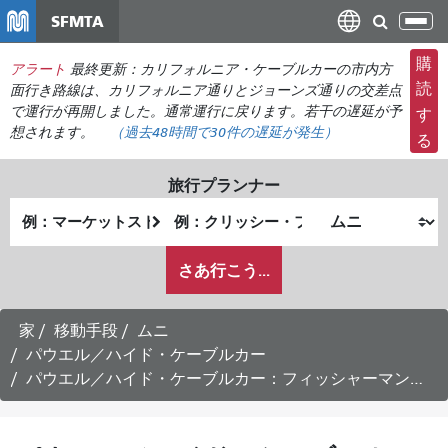
メ
SFMTA
ナ
イ
ビ
ン
購
アラート
最終更新：カリフォルニア・ケーブルカーの市内方
ゲ
コ
読
面行き路線は、カリフォルニア通りとジョーンズ通りの交差点
ー
ン
で運行が再開しました。通常運行に戻ります。若干の遅延が予
す
シ
想されます。
（過去48時間で
30件の
遅延が発生）
テ
る
ョ
ン
ン
ツ
旅行プランナー
の
に
出
終
切
移
発
了
り
動
私
地
地
さあ行こう...
替
が
点
点
え
ど
の
家
移動手段
ムニ
よ
パウエル／ハイド・ケーブルカー
う
パウエル／ハイド・ケーブルカー：フィッシャーマンズワーフ行き時刻表 -
に
旅