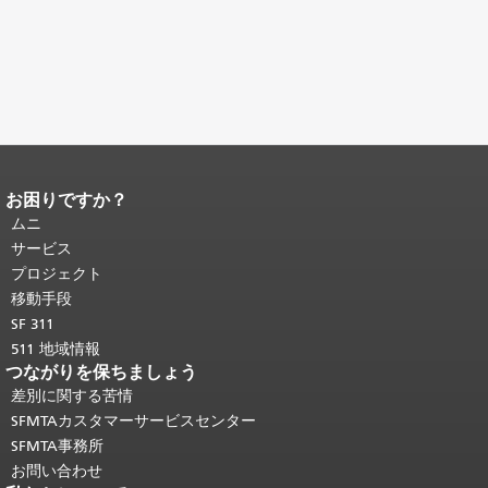
お困りですか？
ページコンテンツの終わり。
このペー
ジの残りの部分はすべてのページで繰
ムニ
り返されます。
メインコンテンツの先
サービス
頭に戻る
。
プロジェクト
移動手段
SF 311
511 地域情報
つながりを保ちましょう
差別に関する苦情
SFMTAカスタマーサービスセンター
SFMTA事務所
お問い合わせ