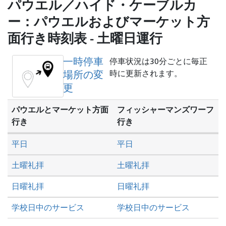
を
パウエル／ハイド・ケーブルカ
し
ー：パウエルおよびマーケット方
た
面行き時刻表 - 土曜日運行
い
か
一時停車
停車状況は30分ごとに毎正
場所の変
時に更新されます。
更
パウエルとマーケット方面
フィッシャーマンズワーフ
行き
行き
平日
平日
土曜礼拝
土曜礼拝
日曜礼拝
日曜礼拝
学校日中のサービス
学校日中のサービス