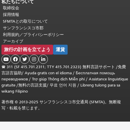
私たちについて
取締役会
採用情報
SFMTAとの取引について
サンフランシスコ市郡
利用規約／プライバシーポリシー
アーカイブ
旅行の計画を立てよう
運賃





☎
311 (SF 415.701.2311; TTY 415.701.2323) 無料言語サポート /
免費
言語言協助
/
Ayuda gratis con el idioma
/
Бесплатная помощь
переводчиков
/
Trợ giúp Thông dịch Miễn phí
/
Assistance linguistique
gratuite
/
無料の言語支援
/
무료 언어 지원
/
Libreng tulong para sa
wikang Filipino
著作権 © 2013-2025 サンフランシスコ市交通局 (SFMTA)。無断複
写・転載を禁じます。