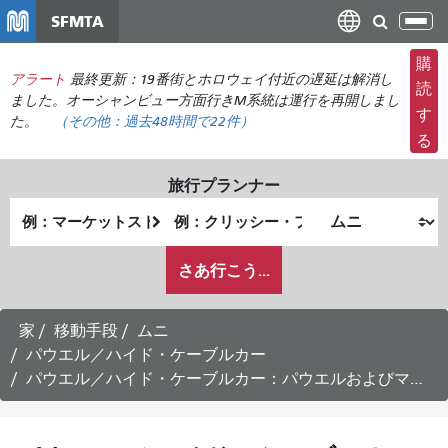
メ
SFMTA
ナ
イ
ビ
ン
購
ゲ
アラート
最終更新：19番街とホロウェイ付近の遅延は解消し
コ
読
ー
ました。オーシャンビュー方面行きM系統は運行を再開しまし
ン
す
た。
（その他：
過去48時間で
22件）
シ
テ
る
ョ
ン
ン
ツ
旅行プランナー
の
に
出
終
切
移
発
了
り
動
私
地
地
さあ行こう...
替
が
点
点
え
ど
の
家
移動手段
ムニ
よ
パウエル／ハイド・ケーブルカー
う
パウエル／ハイド・ケーブルカー：パウエルおよびマーケット方面行き時刻表 - 土曜日運行
に
旅