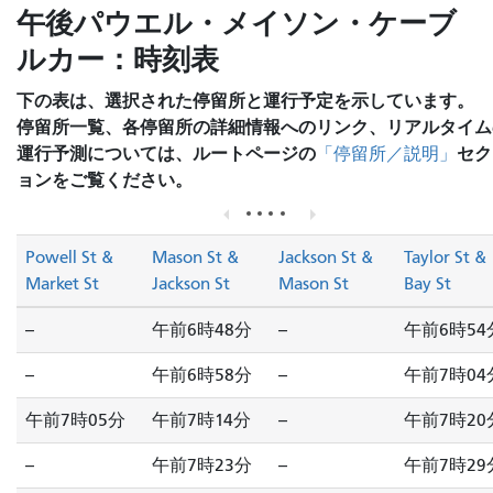
午後パウエル・メイソン・ケーブ
ルカー：時刻表
下の表は、選択された停留所と運行予定を示しています。
停留所一覧、各停留所の詳細情報へのリンク、リアルタイム
運行予測については、ルートページの
セク
「停留所／説明」
ョンをご覧ください。
Powell St &
Mason St &
Jackson St &
Taylor St &
Market St
Jackson St
Mason St
Bay St
--
午前6時48分
--
午前6時54
--
午前6時58分
--
午前7時04
午前7時05分
午前7時14分
--
午前7時20
--
午前7時23分
--
午前7時29