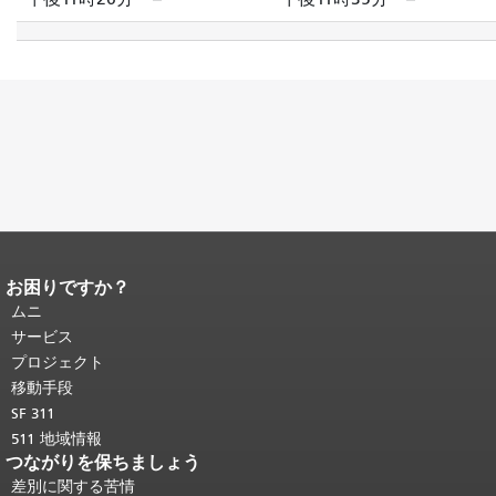
お困りですか？
ページコンテンツの終わり。
このペー
ジの残りの部分はすべてのページで繰
ムニ
り返されます。
メインコンテンツの先
サービス
頭に戻る
。
プロジェクト
移動手段
SF 311
511 地域情報
つながりを保ちましょう
差別に関する苦情