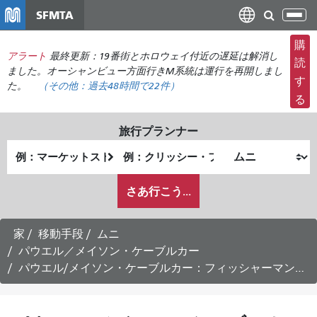
メ
SFMTA
ナ
イ
ビ
ン
購
ゲ
アラート
最終更新：19番街とホロウェイ付近の遅延は解消し
コ
読
ー
ました。オーシャンビュー方面行きM系統は運行を再開しまし
ン
す
た。
（その他：
過去48時間で
22件）
シ
テ
る
ョ
ン
ン
ツ
旅行プランナー
の
に
出
終
切
移
発
了
り
動
私
地
地
さあ行こう...
替
が
点
点
え
ど
の
家
移動手段
ムニ
よ
パウエル／メイソン・ケーブルカー
う
パウエル/メイソン・ケーブルカー：フィッシャーマンズワーフ行き時刻表 -
に
旅