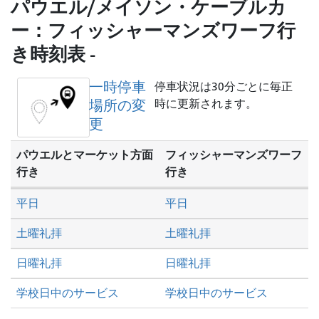
し
パウエル/メイソン・ケーブルカ
た
ー：フィッシャーマンズワーフ行
い
き時刻表 -
か
一時停車
停車状況は30分ごとに毎正
場所の変
時に更新されます。
更
パウエルとマーケット方面
フィッシャーマンズワーフ
行き
行き
平日
平日
土曜礼拝
土曜礼拝
日曜礼拝
日曜礼拝
学校日中のサービス
学校日中のサービス