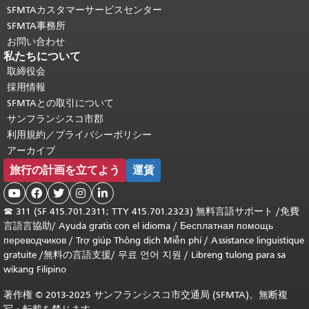
SFMTAカスタマーサービスセンター
SFMTA事務所
お問い合わせ
私たちについて
取締役会
採用情報
SFMTAとの取引について
サンフランシスコ市郡
利用規約／プライバシーポリシー
アーカイブ
旅行の計画を立てよう
運賃





☎
311 (SF 415.701.2311; TTY 415.701.2323) 無料言語サポート /
免費
言語言協助
/
Ayuda gratis con el idioma
/
Бесплатная помощь
переводчиков
/
Trợ giúp Thông dịch Miễn phí
/
Assistance linguistique
gratuite
/
無料の言語支援
/
무료 언어 지원
/
Libreng tulong para sa
wikang Filipino
著作権 © 2013-2025 サンフランシスコ市交通局 (SFMTA)。無断複