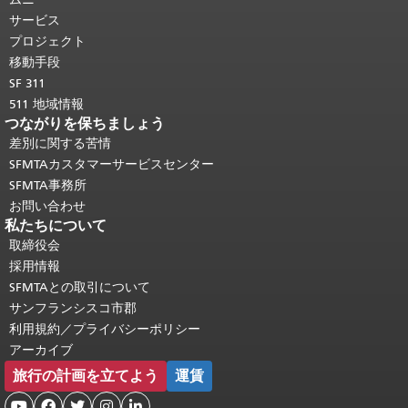
り返されます。
メインコンテンツの先
サービス
頭に戻る
。
プロジェクト
移動手段
SF 311
511 地域情報
つながりを保ちましょう
差別に関する苦情
SFMTAカスタマーサービスセンター
SFMTA事務所
お問い合わせ
私たちについて
取締役会
採用情報
SFMTAとの取引について
サンフランシスコ市郡
利用規約／プライバシーポリシー
アーカイブ
旅行の計画を立てよう
運賃




