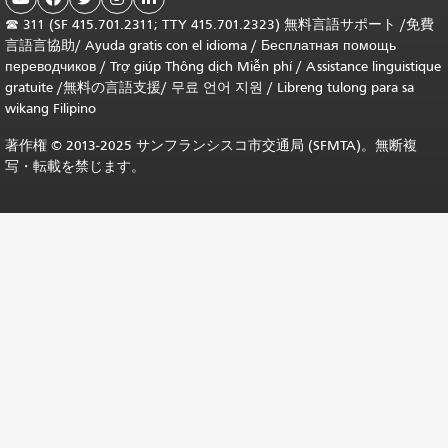
☎
311 (SF 415.701.2311; TTY 415.701.2323) 無料言語サポート /
免費
言語言協助
/
Ayuda gratis con el idioma
/
Бесплатная помощь
переводчиков
/
Trợ giúp Thông dịch Miễn phí
/
Assistance linguistique
gratuite
/
無料の言語支援
/
무료 언어 지원
/
Libreng tulong para sa
wikang Filipino
著作権 © 2013-2025 サンフランシスコ市交通局 (SFMTA)。無断複
写・転載を禁じます。