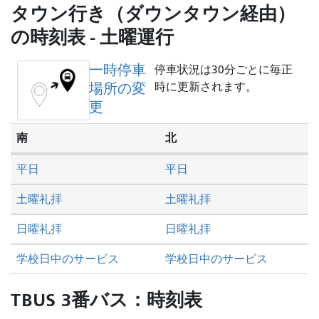
し
タウン行き（ダウンタウン経由）
た
の時刻表 - 土曜運行
い
か
一時停車
停車状況は30分ごとに毎正
場所の変
時に更新されます。
更
南
北
平日
平日
土曜礼拝
土曜礼拝
日曜礼拝
日曜礼拝
学校日中のサービス
学校日中のサービス
TBUS 3番バス：時刻表