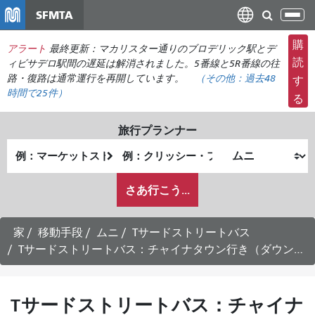
メ
SFMTA
ナ
イ
ビ
ン
購
アラート
最終更新：マカリスター通りのブロデリック駅とデ
ゲ
コ
読
ィビサデロ駅間の遅延は解消されました。5番線と5R番線の往
ー
ン
路・復路は通常運行を再開しています。
（その他：
過去48
す
シ
時間で
25件）
テ
る
ョ
ン
ン
ツ
旅行プランナー
の
に
出
終
切
移
発
了
り
動
私
地
地
さあ行こう...
替
が
点
点
え
ど
の
家
移動手段
ムニ
Tサードストリートバス
よ
Tサードストリートバス：チャイナタウン行き（ダウンタウン経由）の時刻表 - 土曜運行
う
に
旅
Tサードストリートバス：チャイナ