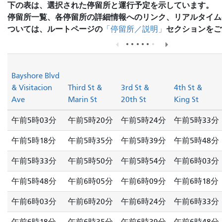
下の表は、選択された停留所と運行予定を示しています。
停留所一覧、各停留所の詳細情報へのリンク、リアルタイム
ついては、ルートページの
セクションをご
「停留所／説明」
Bayshore Blvd
& Visitacion
Third St &
3rd St &
4th St &
Ave
Marin St
20th St
King St
午前5時03分
午前5時20分
午前5時24分
午前5時33分
午前5時18分
午前5時35分
午前5時39分
午前5時48分
午前5時33分
午前5時50分
午前5時54分
午前6時03分
午前5時48分
午前6時05分
午前6時09分
午前6時18分
午前6時03分
午前6時20分
午前6時24分
午前6時33分
午前6時18分
午前6時35分
午前6時39分
午前6時48分