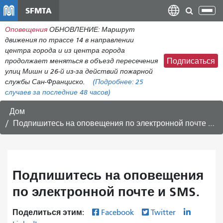
Перейти
SFMTA
Пер
к
нав
Оповещения
ОБНОВЛЕНИЕ: Маршрут
общему
движения по трассе 14 в направлении
содержанию
центра города и из центра города
продолжает меняться в объезд пересечения
Подписаться
улиц Мишн и 26-й из-за действий пожарной
службы Сан-Франциско.
(Подробнее:
25
случаев
за последние 48 часов)
Дом
Подпишитесь на оповещения по электронной почте и SMS.
Подпишитесь на оповещения
по электронной почте и SMS.
Поделиться этим:
Facebook
Twitter