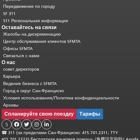
основного содержимого
.
Передвижение по городу
SF 311
511 Региональная информация
Оставайтесь на связи
Жалобы на дискриминацию
Центр обслуживания клиентов SFMTA
Офисы SFMTA
Связаться с нами
О нас
совет директоров
Карьера
Ведение бизнеса с SFMTA
Город и округ Сан-Франциско
Условия использования/Политика конфиденциальности
Архивы
Спланируйте свою поездку
Тарифы
5




☎
311 (за пределами Сан-Франциско: 415.701.2311; TTY
415.701.2323) Бесплатная языковая помощь /
免費語言協助
/
Ayuda